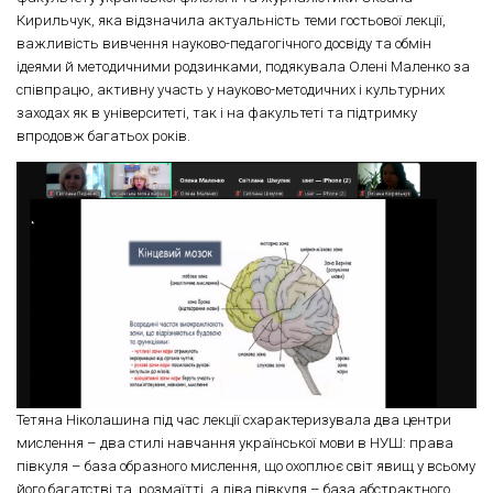
Кирильчук, яка відзначила актуальність теми гостьової лекції,
важливість вивчення науково-педагогічного досвіду та обмін
ідеями й методичними родзинками, подякувала Олені Маленко за
співпрацю, активну участь у науково-методичних і культурних
заходах як в університеті, так і на факультеті та підтримку
впродовж багатьох років.
Тетяна Ніколашина під час лекції схарактеризувала два центри
мислення – два стилі навчання української мови в НУШ: права
півкуля – база образного мислення, що охоплює світ явищ у всьому
його багатстві та розмаїтті, а ліва півкуля – база абстрактного