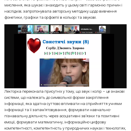
мислення, яка шукає і знаходить у цьому світі гармонію причин і
наслідків; запропонувала авторську методику щодо вивчення
фонетики, графіки та орфоепії в кольорі та звукові.
Лекторка переконала присутніх у тому, що звук і колір – це знакові
системи, що належать до символьної форми закріплення
інформації, яка здатна суттєво впливати на сприйняття учнями
інформації та її запам’ятовування, формувати навчально-
пізнавальну діяльність через асоціативні зв’язки та позитивні
емоції, формувати математичну, інформаційно-цифрову
компетентності, компетентність у природничих науках і технологіях,