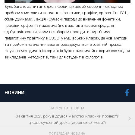
Було багато запитань до спікерки, цікаве обговорення складних
проблем з методики навчання фонетики, графіки, орфоепії в НУШ,
обмін думками. Лекція «Сучасні підходи до вивчення фонетики,
графіки, орфоепії» надзвичайно важлива насамперед для
здобувачів освіти, яким незабаром проходити виробничу
педагогічну практику в ЗЗСО, у нушівських класах, де нові методи
та прийоми навчання вже впроваджуються в освітній процес.
Науково-методична інформація була надзвичайно корисною як для
викладачів-методистів, так і для студентів-філологів.
НОВИНИ:
НАСТУПНА НОВИНА
04 квітня 2025 року відбувся майстер-клас «Як провести
цікаво сучасний урок з української мови?»
ПОПЕРЕДНЯ НОВИНА