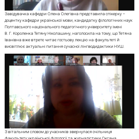
Завідувачка кафедри Олена Олегівна представила спікерку –
доцентку кафедри української мови, кандидатку філологічних наук
Полтавського національного педагогічного університету імені
В. Г. Короленка Тетяну Ніколашину, наголосила на тому, що Тетяна
Іванівна вже втретє читає гостьову лекцію на факультеті й
висвітлює актуальні питання сучасної лінгводидактики НУШ.
З вітальним словом до учасників звернулася очільниця
факультету української філології та журналістики Оксана