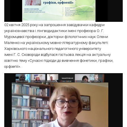
02 квітня 2025 року на запрошення завідувачки кафедри
українознавства і лінгводидактики імені професора О. Г.
Муромцевої професорки, докторки філологічних наук Олени
Маленко на українському мовно-літературному факультеті
Харківського національного педагогічного університету
імені Г. С. Сковороди відбулася гостьова лекція на актуальну
освітню тему «Сучасні підходи до вивчення фонетики, графіки,
орфоепії».