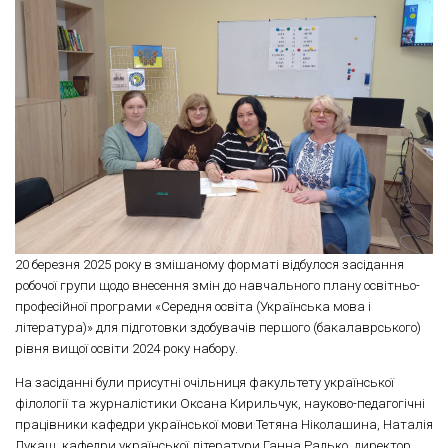
20 березня 2025 року в змішаному форматі відбулося засідання
робочої групи щодо внесення змін до навчального плану освітньо-
професійної програми «Середня освіта (Українська мова і
література)» для підготовки здобувачів першого (бакалаврського)
рівня вищої освіти 2024 року набору.
На засіданні були присутні очільниця факультету української
філології та журналістики Оксана Кирильчук, науково-педагогічні
працівники кафедри української мови Тетяна Ніколашина, Наталія
Лукаш, кафедри української літератури Ганна Радько, директор