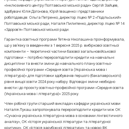
«Інклюзивного центру Полтавської міської ради» Сергій Зайцев,
здобувачі Юлія Догонова, Юрій Іващенко і представники
роботодавців: Ольга Петренко, директор ліцею № 2 «Подільський»
Полтавської міської ради, Наталія Пилипенко, директор ліцею № 14
«Здоров’я» Полтавської міської ради.
Гарантка освітньої програми Тетяна Ніколашина проінформувала,
що у зв’язку із введенням з 1 вересня 2025 р. вибіркової освітньої
компоненти – теоретичної частини базової загальновійськової
підготовки – потрібно перерозподілити кредити на навчальні
дисципліни та внести зміни до навчального плану освітньо-
професійної програми «Середня освіта (Українська мова і
література)» для підготовки здобувачів першого (бакалаврського)
рівня вищої освіти 2024 року набору. Відповідні зміни необхідно
внести і до проєкту освітньо-професійної програми «Середня освіта
(Українська мова і література)» 2025 року.
Член робочої групи старший викладач кафедри української мови
Наталія Лукаш запропонувала перерозподілити кредити між ОК
«Сучасна українська літературна мова з основами лінгвістичного
аналізу», ОК «Історія української літератури та літературної
критики», ОК «Історія зарубіжної літератури» та новою ВК