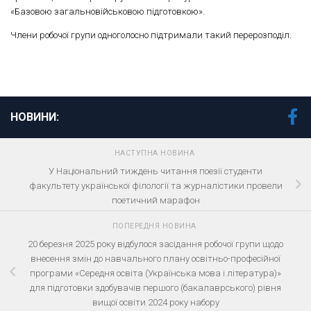
«Базовою загальновійськовою підготовкою».
Члени робочої групи одноголосно підтримали такий перерозподіл.
НОВИНИ:
НАСТУПНА НОВИНА
У Національний тиждень читання поезії студенти
факультету української філології та журналістики провели
поетичний марафон
ПОПЕРЕДНЯ НОВИНА
20 березня 2025 року відбулося засідання робочої групи щодо
внесення змін до навчального плану освітньо-професійної
програми «Середня освіта (Українська мова і література)»
для підготовки здобувачів першого (бакалаврського) рівня
вищої освіти 2024 року набору