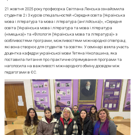
21 жовтня 2025 року професорка Світлана Ленська ознайомила
студентів 2 і 3 курсів спеціальностей «Середня освіта (Українська
мова і література та мова і література (англійська)», «Середня
освіта (Українська мова і література та мова і література
(німецька)» та «Філологія (Українська мова та література)» з
особливостями програми, можливостями міжнародної співпраці,
які вона створює для студентів та освітян. У семінарі взяла участь
доцентка кафедри української мови Тетяна Ніколашина, яка
поставила питання про практичне спрямування програми та
наголосила на важливості міжнародного обміну досвідом між
педагогами в ЄС.