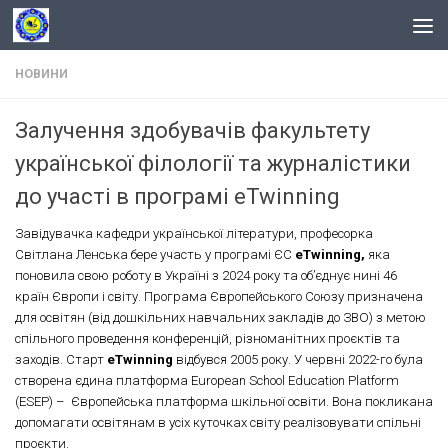
Skip to content
НОВИНИ
Залучення здобувачів факультету
української філології та журналістики
до участі в програмі eTwinning
Завідувачка кафедри української літератури, професорка
Світлана Ленська бере участь у програмі ЄС
eTwinning
,
яка
поновила свою роботу в Україні з 2024 року та об’єднує нині 46
країн Європи і світу. Програма Європейського Союзу призначена
для освітян (від дошкільних навчальних закладів до ЗВО) з метою
спільного проведення конференцій, різноманітних проєктів та
заходів. Старт
eTwinning
відбувся 2005 року. У червні 2022-го була
створена єдина платформа European School Education Platform
(ESEP) – Європейська платформа шкільної освіти. Вона покликана
допомагати освітянам в усіх куточках світу реалізовувати спільні
проєкти.