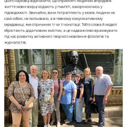
цього науковці відзначити, що сприйняті людиною впродовж
життя мовні взірці осідають у пам’яті, закорінюючись у
підсвідомості. Звичайно, вони потрапляють у мозок людини не
самі собою, не ізольовано, а в певному комунікативному
середовищі, яке спричиняє ті чи ті конотації. Тобто слова й моделі
обростають додатковим змістом, а це надважливо враховувати
під час розвитку активного творчого мовлення філологів та
журналістів.