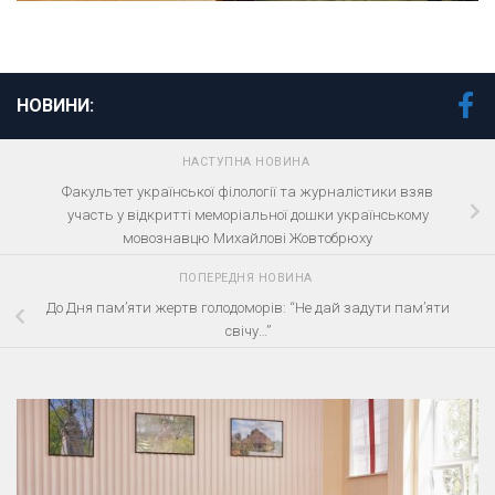
НОВИНИ:
НАСТУПНА НОВИНА
Факультет української філології та журналістики взяв
участь у відкритті меморіальної дошки українському
мовознавцю Михайлові Жовтобрюху
ПОПЕРЕДНЯ НОВИНА
До Дня пам’яти жертв голодоморів: “Не дай задути пам’яти
свічу…”