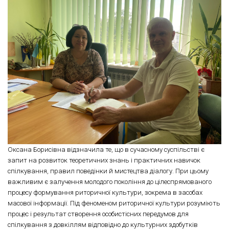
Оксана Борисівна відзначила те, що в сучасному суспільстві є
запит на розвиток теоретичних знань і практичних навичок
спілкування, правил поведінки й мистецтва діалогу. При цьому
важливим є залучення молодого покоління до цілеспрямованого
процесу формування риторичної культури, зокрема в засобах
масової інформації. Під феноменом риторичної культури розуміють
процес і результат створення особистісних передумов для
спілкування з довкіллям відповідно до культурних здобутків