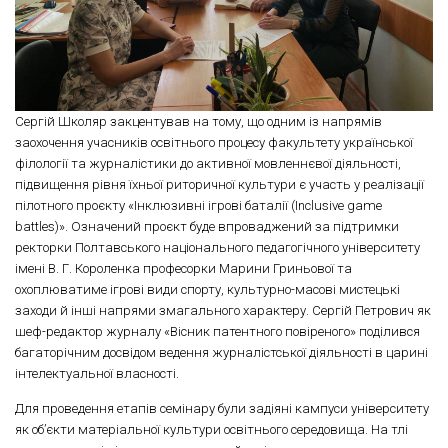
Сергій Школяр закцентував на тому, що одним із напрямів
заохочення учасників освітнього процесу факультету української
філології та журналістики до активної мовленнєвої діяльності,
підвищення рівня їхньої риторичної культури є участь у реалізації
пілотного проєкту «Інклюзивні ігрові баталії (Inclusive game
battles)». Означений проєкт буде впроваджений за підтримки
ректорки Полтавського національного педагогічного університету
імені В. Г. Короленка професорки Марини Гриньової та
охоплюватиме ігрові види спорту, культурно-масові мистецькі
заходи й інші напрями змагального характеру. Сергій Петрович як
шеф-редактор журналу «Вісник патентного повіреного» поділився
багаторічним досвідом ведення журналістської діяльності в царині
інтелектуальної власності.
Для проведення етапів семінару були задіяні кампуси університету
як об’єкти матеріальної культури освітнього середовища. На тлі