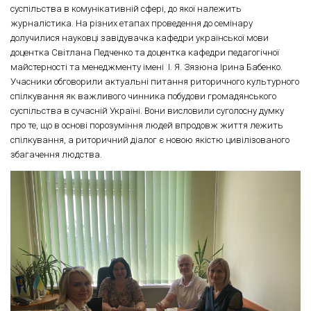
суспільства в комунікативній сфері, до якої належить
журналістика. На різних етапах проведення до семінару
долучилися науковці завідувачка кафедри української мови
доцентка Світлана Педченко та доцентка кафедри педагогічної
майстерності та менеджменту імені І. Я. Зязюна Ірина Бабенко.
Учасники обговорили актуальні питання риторичного культурного
спілкування як важливого чинника побудови громадянського
суспільства в сучасній Україні. Вони висловили суголосну думку
про те, що в основі порозуміння людей впродовж життя лежить
спілкування, а риторичний діалог є новою якістю цивілізованого
збагачення людства.