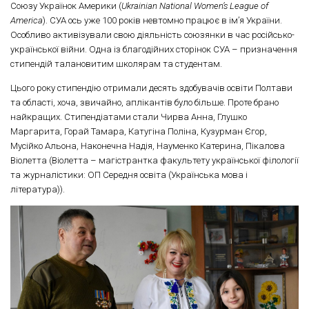
Союзу Українок Америки (
Ukrainian National Women’s League of
America
). СУА ось уже 100 років невтомно працює в ім’я України.
Особливо активізували свою діяльність союзянки в час російсько-
української війни. Одна із благодійних сторінок СУА – призначення
стипендій талановитим школярам та студентам.
Цього року стипендію отримали десять здобувачів освіти Полтави
та області, хоча, звичайно, аплікантів було більше. Проте брано
найкращих. Стипендіатами стали Чирва Анна, Глушко
Маргарита, Горай Тамара, Катугіна Поліна, Кузурман Єгор,
Мусійко Альона, Наконечна Надія, Науменко Катерина, Пікалова
Віолетта (Віолетта – магістрантка факультету української філології
та журналістики: ОП Середня освіта (Українська мова і
література)).