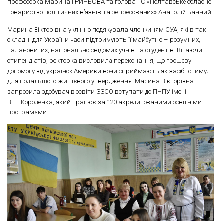
професорка Марина ГРИНЬОВА та голова ГО «Полтавське обласне
товариство політичних в’язнів та репресованих» Анатолій Банний.
Марина Вікторівна уклінно подякувала членкиням СУА, які в такі
складні для України часи підтримують її майбутнє – розумних,
талановитих, національно свідомих учнів та студентів. Вітаючи
стипендіатів, ректорка висловила переконання, що грошову
допомогу від українок Америки вони сприймають як засіб і стимул
для подальшого життєвого утвердження. Марина Вікторівна
запросила здобувачів освіти ЗЗСО вступати до ПНПУ імені
В. Г. Короленка, який працює за 120 акредитованими освітніми
програмами.