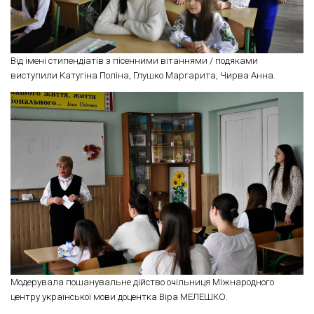
Від імені стипендіатів з пісенними вітаннями / подяками
виступили Катугіна Поліна, Глушко Маргарита, Чирва Анна.
Модерувала пошанувальне дійство очільниця Міжнародного
центру української мови доцентка Віра МЕЛЕШКО.