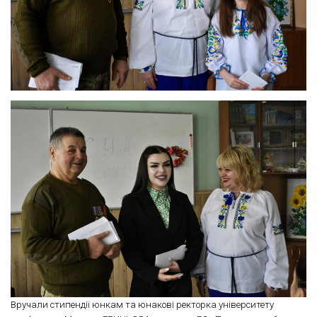
Вручали стипендії юнкам та юнакові ректорка університету