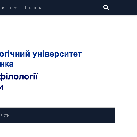
s-life
Головна
акти