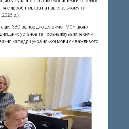
нціям у сучасній освітній екосистемі й корелює
ня співробітництва на національному та
.2026 р.).
стацію ЗВО відповідно до вимог МОН щодо
дницьких установ та проаналізували технічні
вання кафедри української мови як важливого