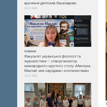
вручення дипломів бакалаврам
24.07.2026
НОВИНИ
Факультет української філології та
журналістики – співорганізатор
міжнародного круглого столу «Миклуха-
Маклай: між народами і континентами»
22.07.2026