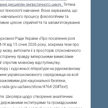
ання дисциплін лінгвістичного циклу.
Тетяна
ої технології навчання. Вона зауважила, що
и навчального процесу фізіологійним та
ивне цілісне сприйняття та запам’ятовування
ховної Ради України «Про посилення ролі
IX від 15 січня 2026 року, зокрема тези про
 мову, витіснити її з просторів споконвічного
 історичну правду імперськими вимислами
ній спротив мовному відступництву,
ору і художньої літератури на рідномовному
вання українськомовного середовища на всій
о важливими для національної безпеки,
n.rada.gov.ua/laws/show/4764-20#Text) .
ергія Школяра щодо створення аналітичних
з державними інституціями та громадськими