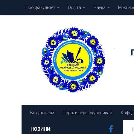
Про факультет
Освіта
Наука
Міжнаро
Skip to content
Вступникам
Поради першокурсникам
Кафед
НОВИНИ: