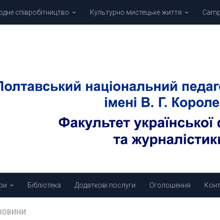
дне співробітництво
Культурно мистецьке життя
Campu
ри
Бібліотека
Додаткові послуги
Оголошення
Конт
НОВИНИ