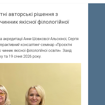
ні авторські рішення з
инник якісної філологійної
а акредитації Анни Шовкової-Альохіної, Сергія
терактивний консалтинг-семінар «Проєктні
инник якісної філологійної освіти». Захід
у та 19 січня 2026 року.