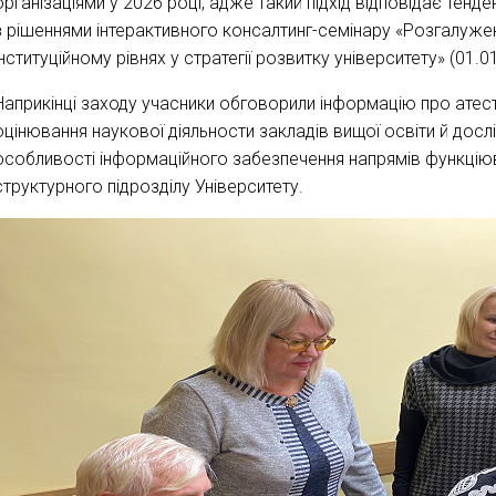
організаціями у 2026 році, адже такий підхід відповідає тенде
з рішеннями інтерактивного консалтинг-семінару «Розгалужен
інституційному рівнях у стратегії розвитку університету» (01.01
Наприкінці заходу учасники обговорили інформацію про ате
оцінювання наукової діяльности закладів вищої освіти й дослі
особливості інформаційного забезпечення напрямів функцію
структурного підрозділу Університету.