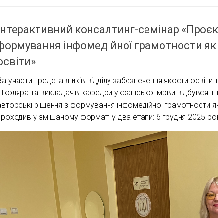
Інтерактивний консалтинг-семінар «Проєкт
формування інфомедійної грамотности як ч
освіти»
За участи представників відділу забезпечення якости освіти т
Школяра та викладачів кафедри української мови відбувся ін
авторські рішення з формування інфомедійної грамотности як ч
проходив у змішаному форматі у два етапи: 6 грудня 2025 рок