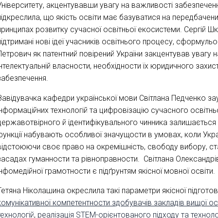
Університету, акцентувавши увагу на важливості забезпечен
підкреслила, що якість освіти має базуватися на передбачених
принципах розвитку сучасної освітньої екосистеми. Сергій Ш
підтримані нові ідеї учасників освітнього процесу, сформульова
Петрович як патентний повірений України закцентував увагу 
інтелектуальній власности, необхідности їх юридичного захист
забезпечення.
Завідувачка кафедри української мови Світлана Педченко за
інформаційних технологій та цифровізацію сучасного освітнь
державотвірного й ідентифікувального чинника залишається 
функції набувають особливої значущости в умовах, коли Украї
відстоюючи своє право на окремішність, свободу вибору, ста
засадах гуманности та рівноправности. Світлана Олександр
інфомедійної грамотности є підґрунтям якісної мовної освіти.
Тетяна Ніколашина окреслила такі параметри якісної підготов
комунікативної компетентности здобувачів закладів вищої о
технологій
,
реалізація STEM-орієнтованого підходу та техноло