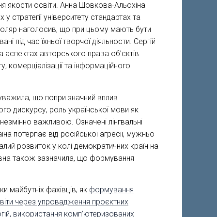
ня якости освіти. Анна Шовкова-Альохіна
 у стратегії університету стандартах та
коляр наголосив, що при цьому мають бути
ні під час їхньої творчої діяльности. Сергій
на аспектах авторського права об’єктів
у, комерціалізації та інформаційного
уважила, що попри значний вплив
ого дискурсу, роль української мови як
незмінно важливою. Означені лінгвальні
на потерпає від російської агресії, мужньо
лий розвиток у колі демократичних країн на
івна також зазначила, що формування
ки майбутніх фахівців, як
формування
світи через упровадження проєктних
гій,
використання комп’ютеризованих