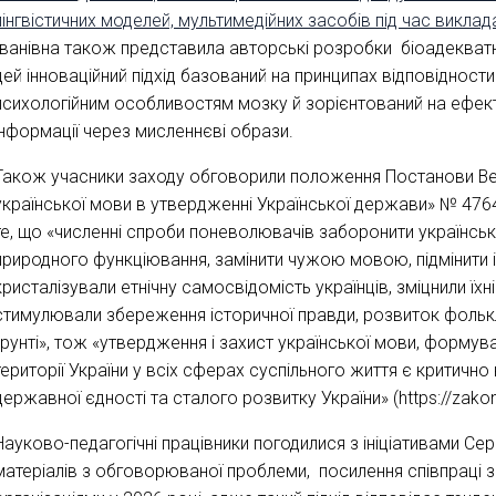
лінгвістичних моделей, мультимедійних засобів під час виклад
Іванівна також представила авторські розробки біоадекватн
цей інноваційний підхід базований на принципах відповідност
психологійним особливостям мозку й зорієнтований на ефект
інформації через мисленнєві образи.
Також учасники заходу обговорили положення Постанови Вер
української мови в утвердженні Української держави» № 4764-
те, що «численні спроби поневолювачів заборонити українську
природного функціювання, замінити чужою мовою, підмінити
кристалізували етнічну самосвідомість українців, зміцнили їх
стимулювали збереження історичної правди, розвиток фолькл
ґрунті», тож «утвердження і захист української мови, форму
території України у всіх сферах суспільного життя є критичн
державної єдності та сталого розвитку України» (https://zako
Науково-педагогічні працівники погодилися з ініціативами С
матеріалів з обговорюваної проблеми, посилення співпраці 