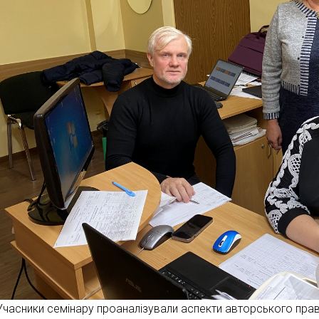
Учасники семінару проаналізували аспекти авторського права