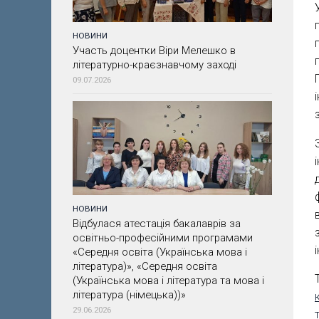
НОВИНИ
Участь доцентки Віри Мелешко в
літературно-краєзнавчому заході
09.07.2026
НОВИНИ
Відбулася атестація бакалаврів за
освітньо-професійними програмами
«Середня освіта (Українська мова і
література)», «Середня освіта
(Українська мова і література та мова і
література (німецька))»
29.06.2026