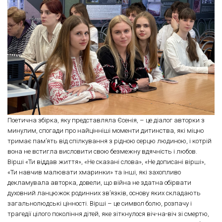
Поетична збірка, яку представляла Єсенія, – це діалог авторки з
минулим, спогади про найцінніші моменти дитинства, які міцно
тримає пам’ять від спілкування з рідною серцю людиною, і котрій
вона не встигла висловити свою безмежну вдячність і любов.
Вірші «Ти віддав життя», «Не сказані слова», «Не дописані вірші»,
«Ти навчив малювати хмаринки» та інші, які захопливо
декламувала авторка, довели, що війна не здатна обірвати
духовний ланцюжок родинних зв’язків, основу яких складають
загальнолюдські цінності. Вірші – це символ болю, розпачу і
трагедії цілого покоління дітей, яке зіткнулося віч-на-віч зі смертю,