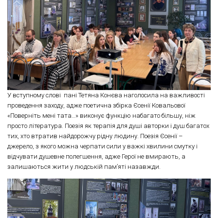
У вступному слові пані Тетяна Конєва наголосила на важливості
проведення заходу, адже поетична збірка Єсенії Ковальової
«Поверніть мені тата…» виконує функцію набагато більшу, ніж
просто література. Поезія як терапія для душі авторки і душ багатох
тих, хто втратив найдорожчу рідну людину. Поезія Єсенії –
джерело, з якого можна черпати сили у важкі хвилини смутку і
відчувати душевне полегшення, адже Герої не вмирають, а
залишаються жити у людській пам’яті назавжди.