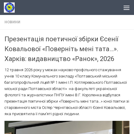
Skip to content
НОВИНИ
Презентація поетичної збірки Єсенії
Ковальової «Поверніть мені тата…».
Харків: видавництво «Ранок», 2026
12 травня 2026 року у межах науково-профільного стажування
учнів 10 класу Комунального закладу «Полтавський міський
багатопрофільний ліцей № 1 імені І.П. Котляревського Полтавської
міської ради Полтавської області» на факультеті української
філології та журналістики ПНПУ імені В.Г. Короленка відбулася
презентація поетичної збірки «Поверніть мені тата…» юної поетки зі
старовинного міста Остер Чернігівської області Єсенії Ковальової,
яка присвятила її пам’яті рідної людини.