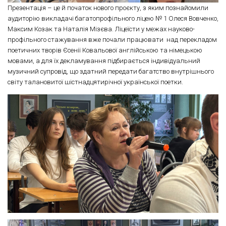
Презентація – це й початок нового проєкту, з яким познайомили
аудиторію викладачі багатопрофільного ліцею № 1 Олеся Вовченко,
Максим Козак та Наталія Мізєва. Ліцеїсти у межах науково-
профільного стажування вже почали працювати над перекладом
поетичних творів Єсенії Ковальової англійською та німецькою
мовами, а для їх декламування підбирається індивідуальний
музичний супровід, що здатний передати багатство внутрішнього
світу талановитої шістнадцятирічної української поетки.