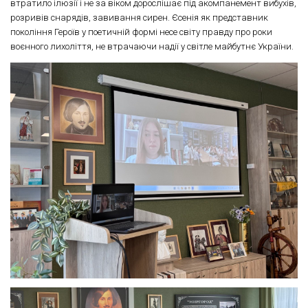
втратило ілюзії і не за віком дорослішає під акомпанемент вибухів,
розривів снарядів, завивання сирен. Єсенія як представник
покоління Героїв у поетичній формі несе світу правду про роки
воєнного лихоліття, не втрачаючи надії у світле майбутнє України.