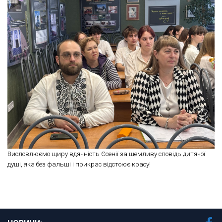
Висловлюємо щиру вдячність Єсенії за щемливу сповідь дитячої
душі, яка без фальші і прикрас відстоює красу!