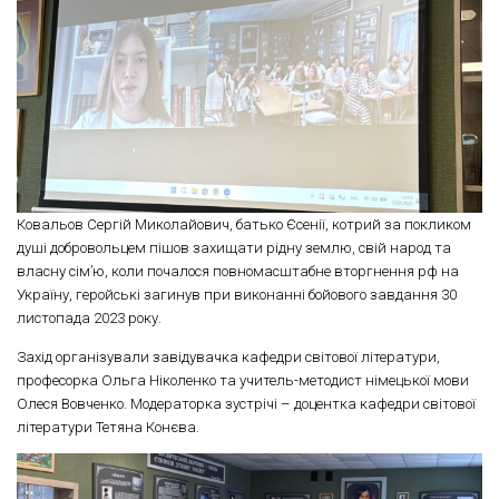
Ковальов Сергій Миколайович, батько Єсенії, котрий за покликом
душі добровольцем пішов захищати рідну землю, свій народ та
власну сім’ю, коли почалося повномасштабне вторгнення рф на
Україну, геройські загинув при виконанні бойового завдання 30
листопада 2023 року.
Захід організували завідувачка кафедри світової літератури,
професорка Ольга Ніколенко та учитель-методист німецької мови
Олеся Вовченко. Модераторка зустрічі – доцентка кафедри світової
літератури Тетяна Конєва.