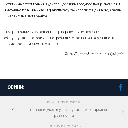
Естетичне оформлення аудиторії до Міжнародного дня рідної мови
виконано працівниками факультету технологій та дизайну (декан
–Валентина Титаренко).
Лекція Людмили Українець – це переконливе наукове
обґрунтування історичної потреби для українського суспільства в
таких правописних інноваціях.
Фото Дарини Зеленської, Ін(а/с)-46
НОВИНИ:
НАСТУПНА НОВИНА
Короленківці взяли участь у святкуванні Міжнародного дня
рідної мови
ПОПЕРЕДНЯ НОВИНА