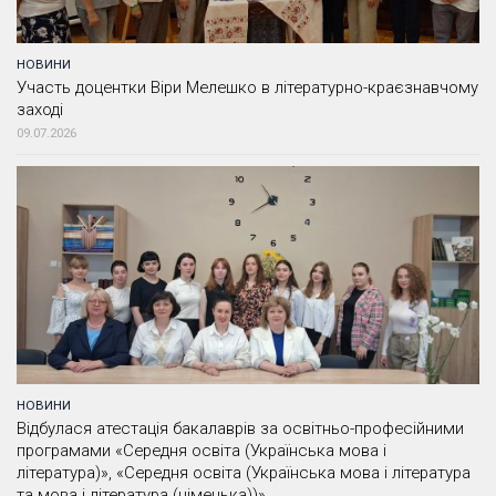
НОВИНИ
Участь доцентки Віри Мелешко в літературно-краєзнавчому
заході
09.07.2026
НОВИНИ
Відбулася атестація бакалаврів за освітньо-професійними
програмами «Середня освіта (Українська мова і
література)», «Середня освіта (Українська мова і література
та мова і література (німецька))»