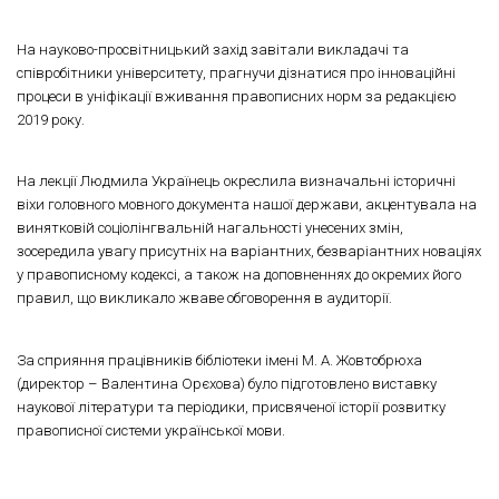
На науково-просвітницький захід завітали викладачі та
співробітники університету, прагнучи дізнатися про інноваційні
процеси в уніфікації вживання правописних норм за редакцією
2019 року.
На лекції Людмила Українець окреслила визначальні історичні
віхи головного мовного документа нашої держави, акцентувала на
винятковій соціолінгвальній нагальності унесених змін,
зосередила увагу присутніх на варіантних, безваріантних новаціях
у правописному кодексі, а також на доповненнях до окремих його
правил, що викликало жваве обговорення в аудиторії.
За сприяння працівників бібліотеки імені М. А. Жовтобрюха
(директор – Валентина Орєхова) було підготовлено виставку
наукової літератури та періодики, присвяченої історії розвитку
правописної системи української мови.