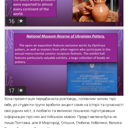
Хоча презентація передбачала розповідь, головним чином, про
себе, усі студенти групи зробили акцент саме на історії та сучасності
свої рідних міст, з любов’ю та великою пошаною підготувавши
інформацію про них англійською мовою. Представлена була не
лише Полтава, але й Миргород, Опішня, Глобине, Кобеляки, Велика