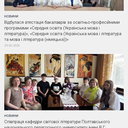
НОВИНИ
Відбулася атестація бакалаврів за освітньо-професійними
програмами «Середня освіта (Українська мова і
література)», «Середня освіта (Українська мова і література
та мова і література (німецька))»
29.06.2026
НОВИНИ
Співпраця кафедри світової літератури Полтавського
національного педагогічного університету імені В.Г.