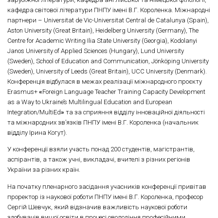
кафедра світової літератури ПНПУ імені В.Г. Короленка. Міжнародні
партнери – Universitat de Vic-Universitat Central de Catalunya (Spain),
Aston University (Great Britain), Heidelberg University (Germany), The
Centre for Academic Writing Ilia State University (Georgia), Kodolanyi
Janos University of Applied Sciences (Hungary), Lund University
(Sweden), School of Education and Communication, Jönköping University
(Sweden), University of Leeds (Great Britain), UCC University (Denmark).
Конференція відбулася в межах реалізації міжнародного проєкту
Erasmus+
«
Foreign Language Teacher Training Capacity Development
as a Way to Ukraine’s Multilingual Education and European
Integration/MultiEd
»
та за сприяння відділу інноваційної діяльності
та міжнародних зв’язків ПНПУ імені В.Г. Короленка (начальник
відділу Ірина Когут).
У конференції взяли участь понад 200 студентів, магістрантів,
аспірантів, а також учні, викладачі, вчителі з різних регіонів
України за різних країн.
На початку пленарного засідання учасників конференції привітав
проректор із наукової роботи ПНПУ імені В.Г. Короленка, професор
Сергій Шевчук, який відзначив важливість наукової роботи
здобувачів вищої освіти в процесі оволодіння професійними