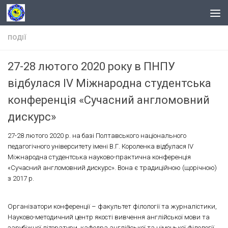
Skip to content
ПОДІЇ
27-28 лютого 2020 року в ПНПУ
відбулася IV Міжнародна студентська
конференція «Сучасний англомовний
дискурс»
27-28 лютого 2020 р. на базі Полтавського національного
педагогічного університету імені В.Г. Короленка відбулася IV
Міжнародна студентська науково-практична конференція
«Сучасний англомовний дискурс». Вона є традиційною (щорічною)
з 2017 р.
Організатори конференції – факультет філології та журналістики,
Науково-методичний центр якості вивчення англійської мови та
зарубіжної літератури, кафедра англійської та німецької філології,