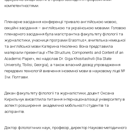
компетентностями.
Пленарне засідання конференції тривало англійською мовою,
секційні засідання – англійською та українською мовами. Головою
пленарного засідання була магістрантка факультету філології та
журналістики, учасниця програми Erasmus+, вчителька німецької
та англійської мови Катерина Ніколенко. Вона представила
матеріали презентації «The Structure, Components and Content of an
Academic Paper», які надіслав Dr. Giga Khositashvili (Ilia State
University, Tbilisi, Georgia), а також власний досвід упровадження
передових технологій вивчення іноземної мови в науковому ліцеї №
3 м. Полтави.
Декан факультету філології та журналістики, доцент Оксана
Кирильчук висвітлила питання інтернаціоналізації університету в
аспекті розширення академічної мобільності студентів та
аспірантів.
Доктор філологічних наук, професор, директор Науково-методичного