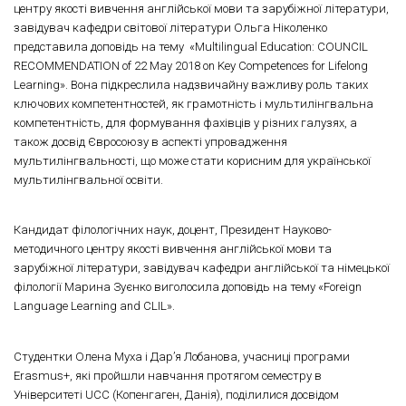
центру якості вивчення англійської мови та зарубіжної літератури,
завідувач кафедри світової літератури Ольга Ніколенко
представила доповідь на тему «Multilingual Education: COUNCIL
RECOMMENDATION of 22 May 2018 on Key Competences for Lifelong
Learning». Вона підкреслила надзвичайну важливу роль таких
ключових компетентностей, як грамотність і мультилінгвальна
компетентність, для формування фахівців у різних галузях, а
також досвід Євросоюзу в аспекті упровадження
мультилінгвальності, що може стати корисним для української
мультилінгвальної освіти.
Кандидат філологічних наук, доцент, Президент Науково-
методичного центру якості вивчення англійської мови та
зарубіжної літератури, завідувач кафедри англійської та німецької
філології Марина Зуєнко виголосила доповідь на тему «Foreign
Language Learning and CLIL».
Студентки Олена Муха і Дар’я Лобанова, учасниці програми
Erasmus+, які пройшли навчання протягом семестру в
Університеті UCC (Копенгаген, Данія), поділилися досвідом