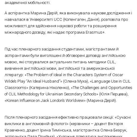
академічної мобільності.
А аспірантка Марина Дерій, яка виконувала наукове дослідження і
навчалася в Університеті UCC (Копенгаген, Данія), розповіла про
можливості для здійснення наукової роботи та розширення
міжнародного досвіду, які надає програма Erasmus+.
Під час пленарного засідання студентами, магістрантами й
аспірантами були виголошені й обговорені доповіді англійською
мовою, які стосувалися актуальних питань методики CLIL,
вивчення англійської мови, англійської та американської
літератур: «The Problem of Ideal in the Characters System of Oscar
Wilde’s Play “An Ideal Husband”» (Олена Муха), «Language Use in CLIL
Classrooms» (Катерина Ніколенко), «The Challenges and Opportunities
of CLIL Methodology for Ukrainian Secondary Schools» (Юлія Перцева),
«Korean Influence on Jack London’s Worldview» (Марина Дерій).
Після пленарного засідання ефективно працювали секції: «Сучасні
виклики в англомовній філології» (керівники – доцент Вікторія
Кравченко, доцент Ірина Тимінська, магістрантка Олена Безрук,
аспірантка Лада Прийма), «Художня література англомовних