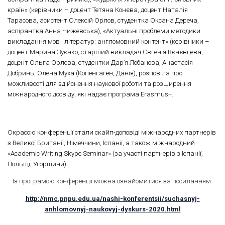
країн» (керівники – доцент Тетяна Конєва, доцент Наталія
Тарасова, асистент Олексій Орлов, студентка Оксана Дереча,
аспірантка Анна Чижевська), «Актуальні проблеми методики
викладання мов і літератур: англомовний контент» (керівники –
доцент Марина Зуєнко, старший викладач Євгенія Вєнєвцева,
доцент Ольга Орлова, студентки Дар’я Лобанова, Анастасія
Добринь, Олена Муха (Копенгаген, Данія), розповіла про
можливості для здійснення наукової роботи та розширення
міжнародного досвіду, які надає програма Erasmus+.
Окрасою конференції стали скайп-доповіді міжнародних партнерів
з Великої Британії, Німеччини, Іспанії, а також міжнародний
«Academic Writing Skype Seminar» (за участі партнерів з Іспанії,
Польщі, Угорщини).
Із програмою конференції можна ознайомитися за посиланням:
http://nmc.pnpu.edu.ua/nashi-konferentsii/suchasnyj-
anhlomovnyj-naukovyj-dyskurs-2020.html