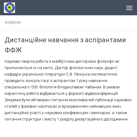
Skip to content
НОВИНИ
Дистанційне навчання з аспірантами
ФФЖ
Науково-творча робота з майбутніми докторами філософії не
припиняється ні на мить. Доктор філологічних наук, доцент
кафедри української літератури С.В. Ленська систематично
проводить консультації з аспірантом 1 року навчання
спеціальності 035. Філологія Владиславом Чабаном. В умовах
карантину робота відбувається у форматі відеоконференцій.
Зокрема були обговорені питання можливостей публікації наукових
статей у фахових часописах із врахуванням найновіших змін,
дистанційної участі у наукових конференціях і семінарах, а також
питання структури і змісту 1 розділу дисертаційного дослідження.