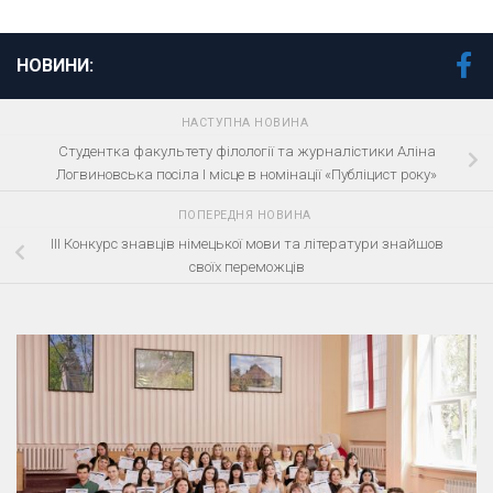
НОВИНИ:
НАСТУПНА НОВИНА
Студентка факультету філології та журналістики Аліна
Логвиновська посіла І місце в номінації «Публіцист року»
ПОПЕРЕДНЯ НОВИНА
ІІІ Конкурс знавців німецької мови та літератури знайшов
своїх переможців