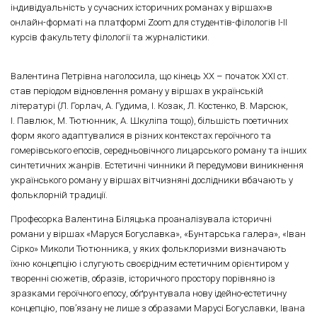
індивідуальність у сучасних історичних романах у віршах»в
онлайн-форматі на платформі Zoom для студентів-філологів І-ІІ
курсів факультету філології та журналістики.
Валентина Петрівна наголосила, що кінець ХХ – початок ХХІ ст.
став періодом відновлення роману у віршах в українській
літературі (Л. Горлач, А. Гудима, І. Козак, Л. Костенко, В. Марсюк,
І. Павлюк, М. Тютюнник, А. Шкуліпа тощо), більшість поетичних
форм якого адаптувалися в різних контекстах героїчного та
гомерівського епосів, середньовічного лицарського роману та інших
синтетичних жанрів. Естетичні чинники й передумови виникнення
українського роману у віршах вітчизняні дослідники вбачають у
фольклорній традиції.
Професорка Валентина Біляцька проаналізувала історичні
романи у віршах «Маруся Богуславка», «Бунтарська галера», «Іван
Сірко» Миколи Тютюнника, у яких фольклоризми визначають
їхню концепцію і слугують своєрідним естетичним орієнтиром у
творенні сюжетів, образів, історичного простору порівняно із
зразками героїчного епосу, обґрунтувала нову ідейно-естетичну
концепцію, пов’язану не лише з образами Марусі Богуславки, Івана