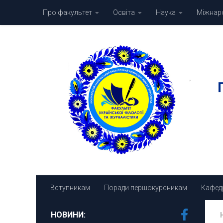
Про факультет
Освіта
Наука
Міжнаро
Skip to content
Вступникам
Поради першокурсникам
Кафед
НОВИНИ: