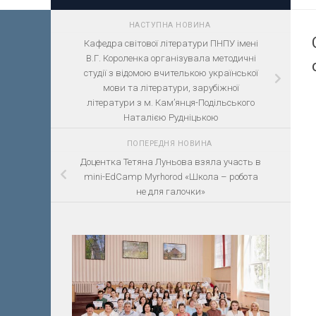
НАСТУПНА НОВИНА
Кафедра світової літератури ПНПУ імені
В.Г. Короленка організувала методичні
студії з відомою вчителькою української
мови та літератури, зарубіжної
літератури з м. Кам’янця-Подільського
Наталією Рудніцькою
ПОПЕРЕДНЯ НОВИНА
Доцентка Тетяна Луньова взяла участь в
mini-EdCamp Myrhorod «Школа – робота
не для галочки»