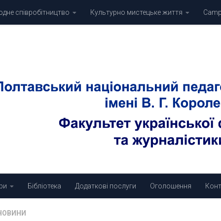
дне співробітництво
Культурно мистецьке життя
Campu
ри
Бібліотека
Додаткові послуги
Оголошення
Конт
НОВИНИ