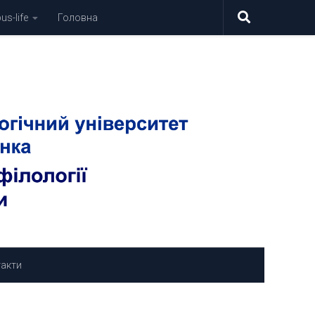
s-life
Головна
акти