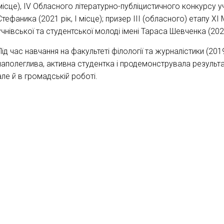
місце), ІV Обласного літературно-публіцистичного конкурсу уч
Стефаника (2021 рік, І місце); призер ІІІ (обласного) етапу 
учнівської та студентської молоді імені Тараса Шевченка (2021 
Під час навчання на факультеті філології та журналістики (2
наполеглива, активна студентка і продемонструвала результати
але й в громадській роботі.