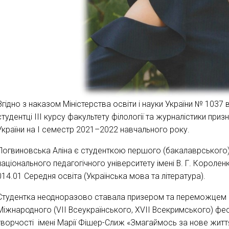
Згідно з наказом Міністерства освіти і науки України № 1037 ві
студентці IІІ курсу факультету філології та журналістики пр
України на І семестр 2021–2022 навчального року.
Логвиновська Аліна є студенткою першого (бакалаврського)
національного педагогічного університету імені В. Г. Королен
014.01 Середня освіта (Українська мова та література).
Студентка неодноразово ставала призером та переможцем ко
Міжнародного (VII Всеукраїнського, XVII Всекримського) фес
творчості імені Марії Фішер-Слиж «Змагаймось за нове життя!»