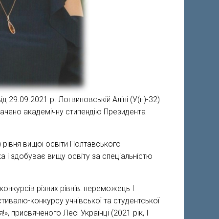
д 29.09.2021 р. Логвиновській Аліні (У(н)-32) –
изначено академічну стипендію Президента
 рівня вищої освіти Полтавського
ка і здобуває вищу освіту за спеціальністю
нкурсів різних рівнів: переможець І
тивалю-конкурсу учнівської та студентської
, присвяченого Лесі Українці (2021 рік, І