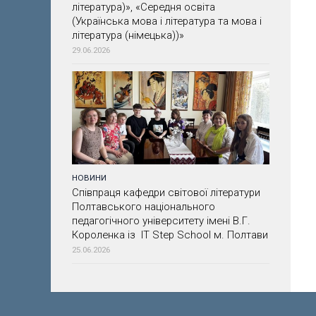
література)», «Середня освіта
(Українська мова і література та мова і
література (німецька))»
29.06.2026
НОВИНИ
Співпраця кафедри світової літератури
Полтавського національного
педагогічного університету імені В.Г.
Короленка із IT Step School м. Полтави
25.06.2026