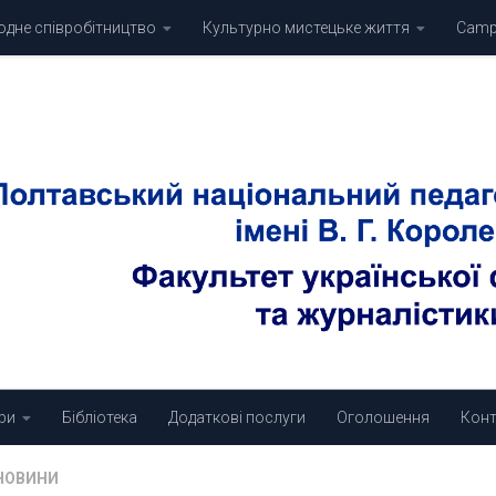
дне співробітництво
Культурно мистецьке життя
Campu
ри
Бібліотека
Додаткові послуги
Оголошення
Конт
НОВИНИ