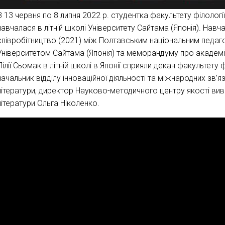
З 13 червня по 8 липня 2022 р. студентка факультету філологі
навчалася в літній школі Університету Сайтама (Японія). На
співробітництво (2021) між Полтавським національним педагог
Університетом Сайтама (Японія) та меморандуму про академіч
Лілії Сьомак в літній школі в Японії сприяли декан факультету
начальник відділу інноваційної діяльності та міжнародних зв’я
літератури, директор Науково-методичного центру якості вив
літератури Ольга Ніколенко.