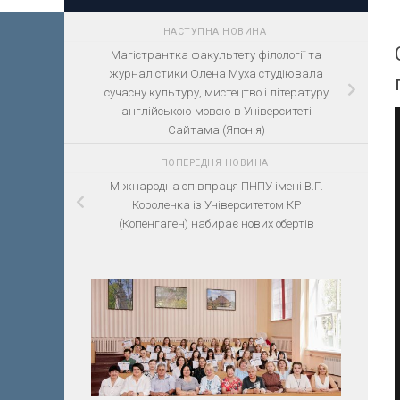
НАСТУПНА НОВИНА
Магістрантка факультету філології та
журналістики Олена Муха студіювала
сучасну культуру, мистецтво і літературу
англійською мовою в Університеті
Сайтама (Японія)
ПОПЕРЕДНЯ НОВИНА
Міжнародна співпраця ПНПУ імені В.Г.
Короленка із Університетом КР
(Копенгаген) набирає нових обертів