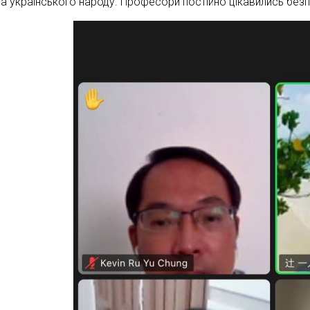
та українського народу. Професори постійно цікавились безп