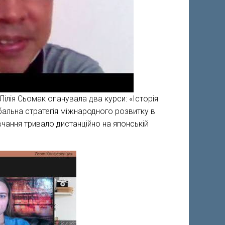
 Лілія Сьомак опанувала два курси: «Історія
лобальна стратегія міжнародного розвитку в
вчання тривало дистанційно на японській