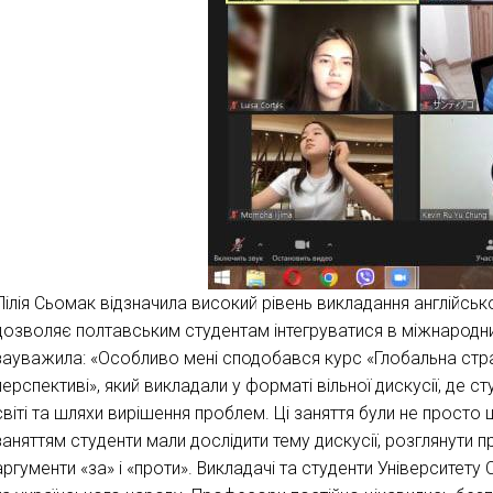
Лілія Сьомак відзначила високий рівень викладання англійськ
дозволяє полтавським студентам інтегруватися в міжнародни
зауважила: «Особливо мені сподобався курс «Глобальна стра
перспективі», який викладали у форматі вільної дискусії, де с
світі та шляхи вирішення проблем. Ці заняття були не просто
заняттям студенти мали дослідити тему дискусії, розглянути п
аргументи «за» і «проти». Викладачі та студенти Університету