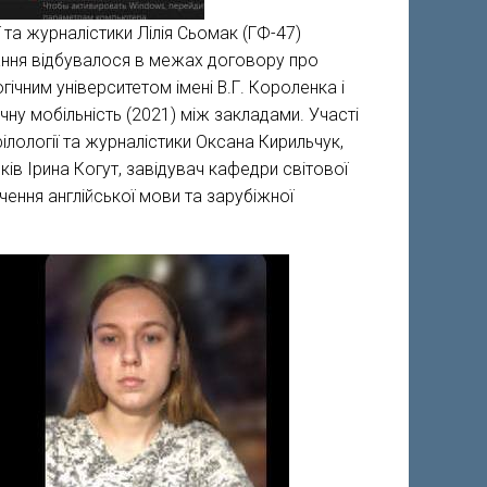
ї та журналістики Лілія Сьомак (ГФ-47)
вчання відбувалося в межах договору про
ічним університетом імені В.Г. Короленка і
ну мобільність (2021) між закладами. Участі
 філології та журналістики Оксана Кирильчук,
зків Ірина Когут, завідувач кафедри світової
чення англійської мови та зарубіжної