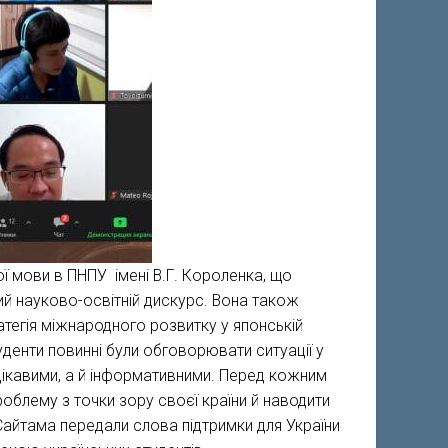
ої мови в ПНПУ імені В.Г. Короленка, що
й науково-освітній дискурс. Вона також
тегія міжнародного розвитку у японській
туденти повинні були обговорювати ситуації у
 цікавими, а й інформативними. Перед кожним
роблему з точки зору своєї країни й наводити
 Сайтама передали слова підтримки для України