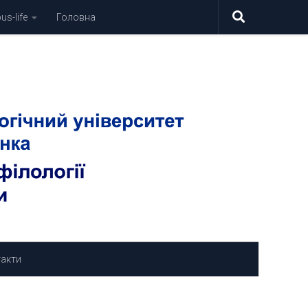
s-life
Головна
акти