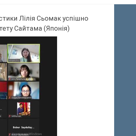
істики Лілія Сьомак успішно
тету Сайтама (Японія)