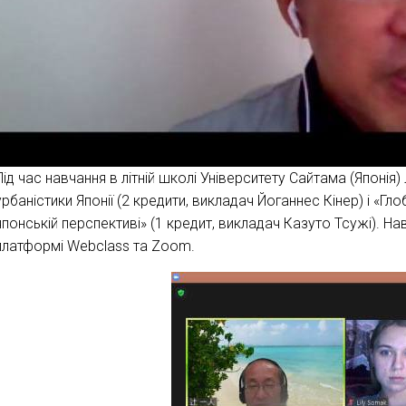
Під час навчання в літній школі Університету Сайтама (Японія)
урбаністики Японії (2 кредити, викладач Йоганнес Кінер) і «Г
японській перспективі» (1 кредит, викладач Казуто Тсужі). На
платформі Webclass та Zoom.