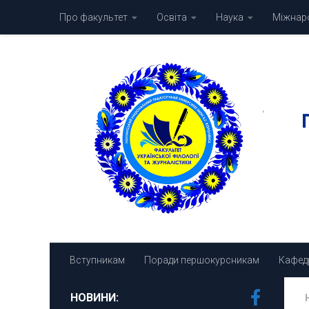
Про факультет
Освіта
Наука
Міжнаро
Skip to content
Вступникам
Поради першокурсникам
Кафед
НОВИНИ: