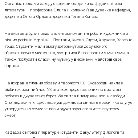
Організаторками заходу стали викладачки кафедри світової
літератури – професорка Ольга Ніколенко (завідувачка кафедри),
доцентка Ольга Орлова, доцентка Тетяна Конєва.
На виставці були представлені різноманітні роботи художників з
різних регіонів України – Полтави, Києва, Одеси, Харкова, Херсона
тощо. Студенти мали змогу доторкнутися до сучасного
образотворчого мистецтва, зустрітися й поговорити з митцями, а
також послухати класичну музику у виконанні майстрів своєї
справи.
На яскраві втілення образу й творчості Г.С. Сковороди наклав
відбиток воєнний час. У багатьох представлених на виставці
роботах відчувається боротьба світла й темряви, волі й свободи.
Споглядаючи їх, ще більше усвідомлюєш цінність краси, яка слугує
утвердженню осмисленого й одухотвореного життя всупереч
смерті.
Кафедра світової літератури і студенти факультету філології та