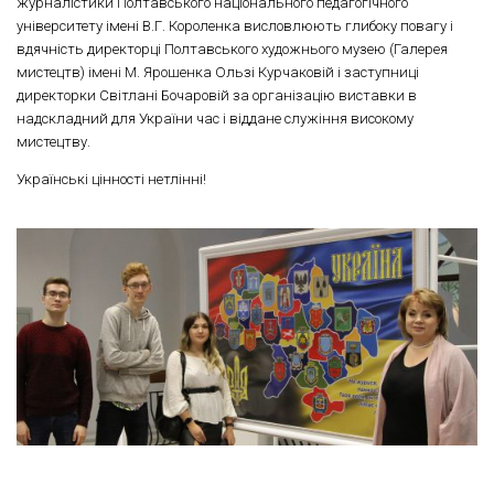
журналістики Полтавського національного педагогічного
університету імені В.Г. Короленка висловлюють глибоку повагу і
вдячність директорці Полтавського художнього музею (Галерея
мистецтв) імені М. Ярошенка Ользі Курчаковій і заступниці
директорки Світлані Бочаровій за організацію виставки в
надскладний для України час і віддане служіння високому
мистецтву.
Українські цінності нетлінні!