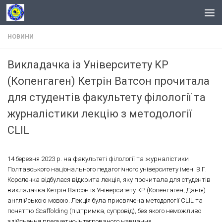
Skip to content
НОВИНИ
Викладачка із Університету KP
(Копенгаген) Кетрін Ватсон прочитала
для студентів факультету філології та
журналістики лекцію з методології
CLIL
14 березня 2023 р. на факультеті філології та журналістики
Полтавського національного педагогічного університету імені В.Г.
Короленка відбулася відкрита лекція, яку прочитала для студентів
викладачка Кетрін Ватсон із Університету КР (Копенгаген, Данія)
англійською мовою. Лекція була присвячена методології CLIL та
поняттю Scaffolding (підтримка, супровід), без якого неможливо
здійснення предметно-інтегрованого навчання.