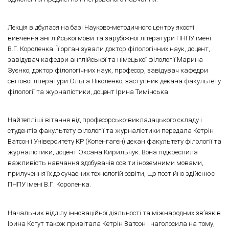
Лекція відбулася на базі Науково-методичного центру якості
вивчення англійської мови та зарубіжної літератури ПНПУ імені
В.Г. Короленка. Її організували доктор філологічних наук, доцент,
завідувач кафедри англійської та німецької філології Марина
Зуєнко, доктор філологічних наук, професор, завідувач кафедри
світової літератури Ольга Ніколенко, заступник декана факультету
філології та журналістики, доцент Ірина Тимінська.
Найтепліші вітання від професорсько-викладацького складу і
студентів факультету філології та журналістики передала Кетрін
Ватсон і Університету КР (Копенгаген) декан факультету філології та
журналістики, доцент Оксана Кирильчук. Вона підкреслила
важливість навчання здобувачів освіти іноземними мовами,
прилучення їх до сучасних технологій освіти, що постійно здійснює
ПНПУ імені В.Г. Короленка.
Начальник відділу інноваційної діяльності та міжнародних зв’язків
Ірина Когут також привітала Кетрін Ватсон і наголосила на тому,