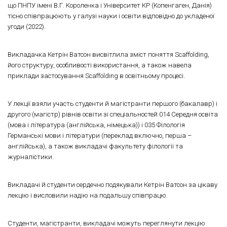
що ПНПУ імені В.Г. Короленка і Університет КР (Копенгаген, Данія)
тісно співпрацюють у галузі науки і освіти відповідно до укладеної
угоди (2022).
Викладачка Кетрін Ватсон висвітлила зміст поняття Scaffolding,
його структуру, особливості використання, а також навела
приклади застосування Scaffolding в освітньому процесі.
У лекції взяли участь студенти й магістранти першого (бакалавр) і
другого (магістр) рівнів освіти зі спеціальностей 014 Середня освіта
(мова і література (англійська, німецька)) і 035 Філологія
Германські мови і літератури (переклад включно, перша –
англійська), а також викладачі факультету філології та
журналістики.
Викладачі й студенти сердечно подякували Кетрін Ватсон за цікаву
лекцію і висловили надію на подальшу співпрацю.
Студенти, магістранти, викладачі можуть переглянути лекцію