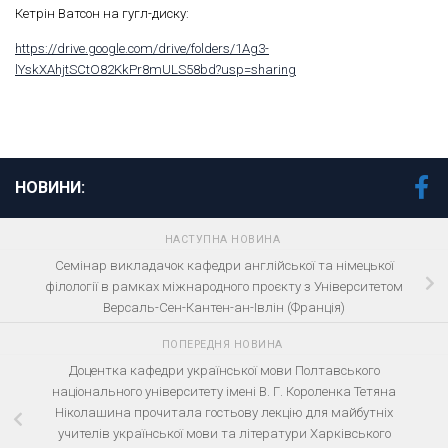
Кетрін Ватсон на гугл-диску:
https://drive.google.com/drive/folders/1Ag3-
lYskXAhjtSCtO82KkPr8mULS58bd?usp=sharing
НОВИНИ:
НАСТУПНА НОВИНА
Семінар викладачок кафедри англійської та німецької
філології в рамках міжнародного проєкту з Університетом
Версаль-Сен-Кантен-ан-Івлін (Франція)
ПОПЕРЕДНЯ НОВИНА
Доцентка кафедри української мови Полтавського
національного університету імені В. Г. Короленка Тетяна
Ніколашина прочитала гостьову лекцію для майбутніх
учителів української мови та літератури Харківського