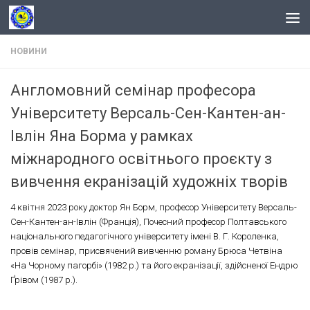
Skip to content
НОВИНИ
Англомовний семінар професора
Університету Версаль-Сен-Кантен-ан-
Івлін Яна Борма у рамках
міжнародного освітнього проєкту з
вивчення екранізацій художніх творів
4 квітня 2023 року доктор Ян Борм, професор Університету Версаль-
Сен-Кантен-ан-Івлін (Франція), Почесний професор Полтавського
національного педагогічного університету імені В. Г. Короленка,
провів семінар, присвячений вивченню роману Брюса Четвіна
«На Чорному пагорбі» (1982 р.) та його екранізації, здійсненої Ендрю
Ґрівом (1987 р.).