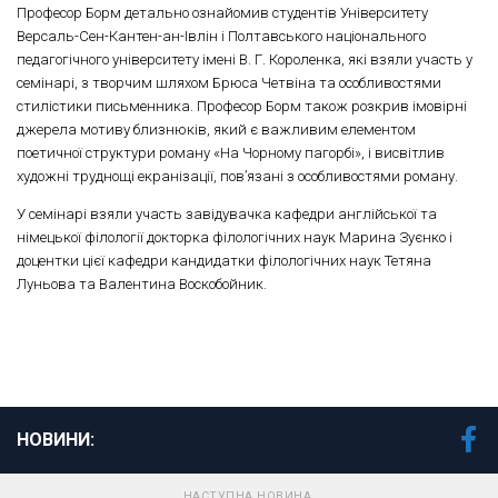
Професор Борм детально ознайомив студентів Університету
Версаль-Сен-Кантен-ан-Івлін і Полтавського національного
педагогічного університету імені В. Г. Короленка, які взяли участь у
семінарі, з творчим шляхом Брюса Четвіна та особливостями
стилістики письменника. Професор Борм також розкрив імовірні
джерела мотиву близнюків, який є важливим елементом
поетичної структури роману «На Чорному пагорбі», і висвітлив
художні труднощі екранізації, пов’язані з особливостями роману.
У семінарі взяли участь завідувачка кафедри англійської та
німецької філології докторка філологічних наук Марина Зуєнко і
доцентки цієї кафедри кандидатки філологічних наук Тетяна
Луньова та Валентина Воскобойник.
НОВИНИ:
НАСТУПНА НОВИНА