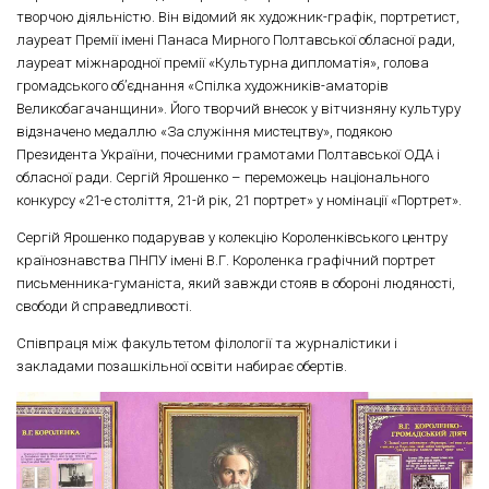
творчою діяльністю. Він відомий як художник-графік, портретист,
лауреат Премії імені Панаса Мирного Полтавської обласної ради,
лауреат міжнародної премії «Культурна дипломатія», голова
громадського об’єднання «Спілка художників-аматорів
Великобагачанщини». Його творчий внесок у вітчизняну культуру
відзначено медаллю «За служіння мистецтву», подякою
Президента України, почесними грамотами Полтавської ОДА і
обласної ради. Сергій Ярошенко – переможець національного
конкурсу «21-е століття, 21-й рік, 21 портрет» у номінації «Портрет».
Сергій Ярошенко подарував у колекцію Короленківського центру
країнознавства ПНПУ імені В.Г. Короленка графічний портрет
письменника-гуманіста, який завжди стояв в обороні людяності,
свободи й справедливості.
Співпраця між факультетом філології та журналістики і
закладами позашкільної освіти набирає обертів.