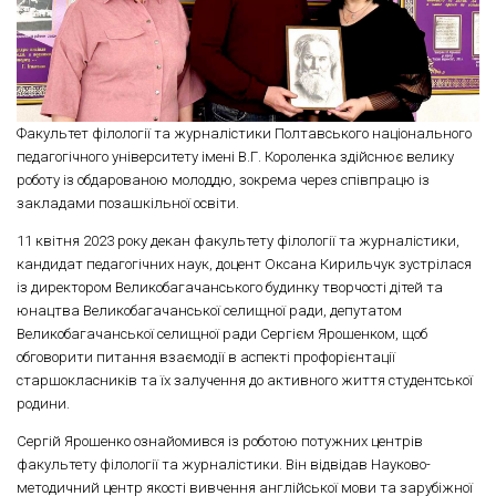
Факультет філології та журналістики Полтавського національного
педагогічного університету імені В.Г. Короленка здійснює велику
роботу із обдарованою молоддю, зокрема через співпрацю із
закладами позашкільної освіти.
11 квітня 2023 року декан факультету філології та журналістики,
кандидат педагогічних наук, доцент Оксана Кирильчук зустрілася
із директором Великобагачанського будинку творчості дітей та
юнацтва Великобагачанської селищної ради, депутатом
Великобагачанської селищної ради Сергієм Ярошенком, щоб
обговорити питання взаємодії в аспекті профорієнтації
старшокласників та їх залучення до активного життя студентської
родини.
Сергій Ярошенко ознайомився із роботою потужних центрів
факультету філології та журналістики. Він відвідав Науково-
методичний центр якості вивчення англійської мови та зарубіжної