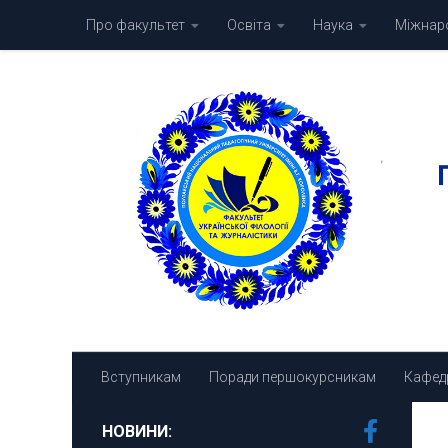
Про факультет
Освіта
Наука
Міжнаро
Skip to content
Вступникам
Поради першокурсникам
Кафед
НОВИНИ: