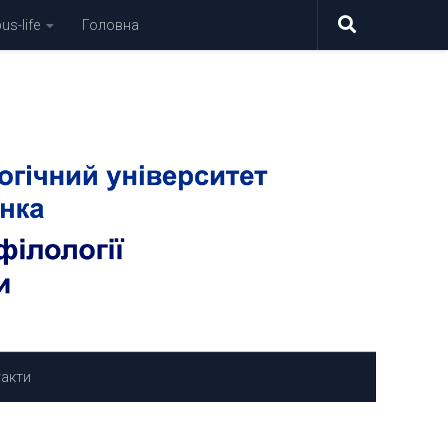
s-life
Головна
акти