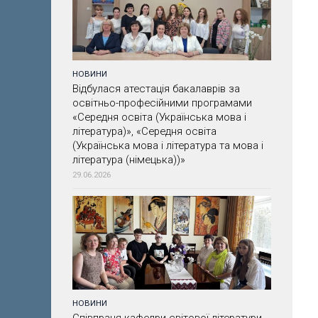
НОВИНИ
Відбулася атестація бакалаврів за
освітньо-професійними програмами
«Середня освіта (Українська мова і
література)», «Середня освіта
(Українська мова і література та мова і
література (німецька))»
29.06.2026
НОВИНИ
Співпраця кафедри світової літератури