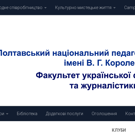
дне співробітництво
Культурно мистецьке життя
Campu
ри
Бібліотека
Додаткові послуги
Оголошення
Конт
КЛУБИ