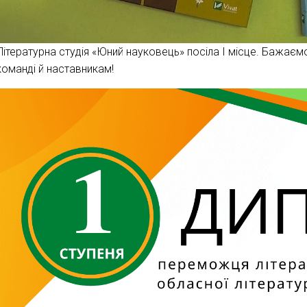
Літературна студія «Юний науковець» посіла І місце. Бажаємо
команді й наставникам!