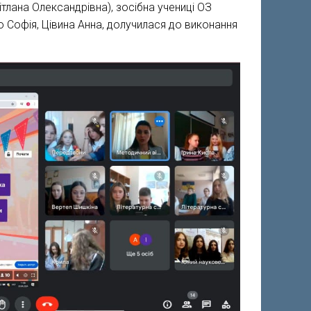
ітлана Олександрівна), зосібна учениці ОЗ
о Софія, Цівина Анна, долучилася до виконання