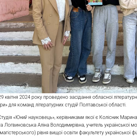
29 квітня 2024 року проведено засідання обласної літературно
гри» для команд літературних студій Полтавської області.
Студія «Юний науковець», керівниками якої є Колісник Марина
та Логвиновська Аліна Володимирівна, учитель української мо
(магістерського) рівня вищої освіти факультету української ф