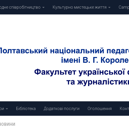
дне співробітництво
Культурно мистецьке життя
Campu
ри
Бібліотека
Додаткові послуги
Оголошення
Конт
НОВИНИ