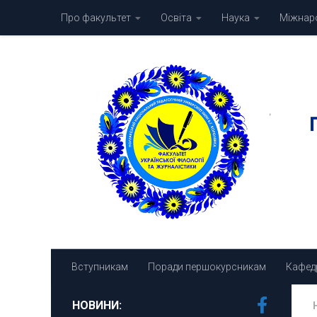
Про факультет
Освіта
Наука
Міжнаро
Skip to content
Вступникам
Поради першокурсникам
Кафед
НОВИНИ: