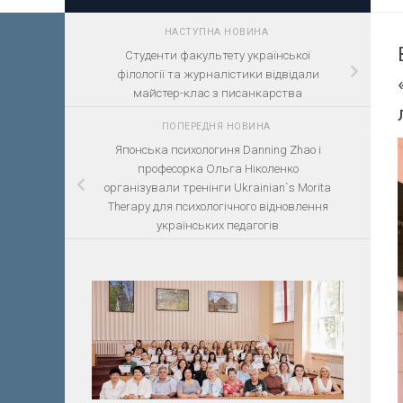
НАСТУПНА НОВИНА
Студенти факультету української
філології та журналістики відвідали
майстер-клас з писанкарства
ПОПЕРЕДНЯ НОВИНА
Японська психологиня Danning Zhao і
професорка Ольга Ніколенко
організували тренінги Ukrainian`s Morita
Therapy для психологічного відновлення
українських педагогів