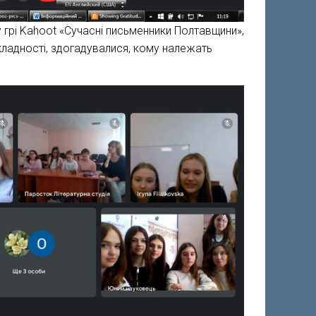
 грі Kahoot «Сучасні письменники Полтавщини»,
складності, здогадувалися, кому належать