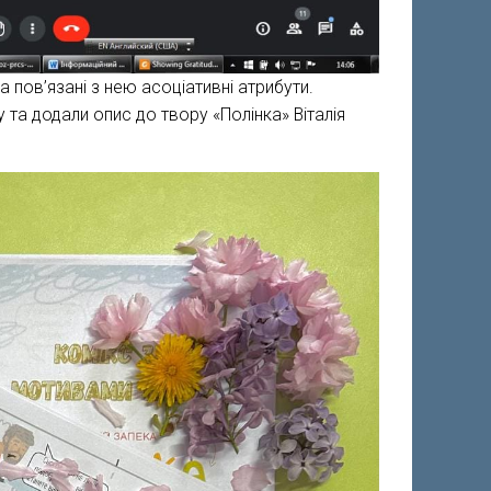
 пов’язані з нею асоціативні атрибути.
ay та додали опис до твору «Полінка» Віталія