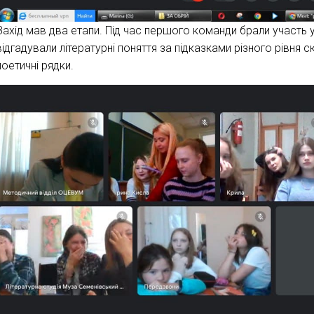
Захід мав два етапи. Під час першого команди брали участь у
відгадували літературні поняття за підказками різного рівня 
поетичні рядки.