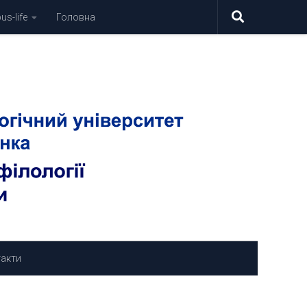
s-life
Головна
акти