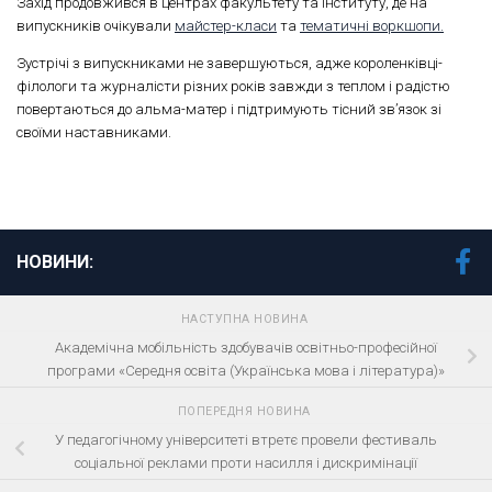
Захід продовжився в центрах факультету та інституту, де на
випускників очікували
майстер-класи
та
тематичні воркшопи.
Зустрічі з випускниками не завершуються, адже короленківці-
філологи та журналісти різних років завжди з теплом і радістю
повертаються до альма-матер і підтримують тісний зв’язок зі
своїми наставниками.
НОВИНИ:
НАСТУПНА НОВИНА
Академічна мобільність здобувачів освітньо-професійної
програми «Середня освіта (Українська мова і література)»
ПОПЕРЕДНЯ НОВИНА
У педагогічному університеті втретє провели фестиваль
соціальної реклами проти насилля і дискримінації