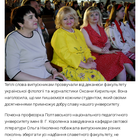
Теплі слова випускникам прозвучали від деканеси факультету
української філології та журналістики Оксани Кирильчук. Вона
наголосила, що ми пишаємося кожним студентом, який своїми
досягненнями примножує добру славу нашого університету.
Почесна професорка Полтавського національного педагогічного
університету імені В. Г. Короленка завідувачка кафедри світової
літератури Ольга Ніколенко побажала випускникам різних
поколінь зберігати усі надбання славетного факультету, не