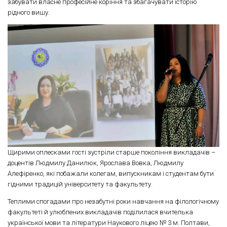
забувати власне професійне коріння та збагачувати історію
рідного вишу.
Щирими оплесками гості зустріли старше покоління викладачів –
доцентів Людмилу Данилюк, Ярослава Вовка, Людмилу
Алефіренко, які побажали колегам, випускникам і студентам бути
гідними традицій університету та факультету.
Теплими спогадами про незабутні роки навчання на філологічному
факультеті й улюблених викладачів поділилася вчителька
української мови та літератури Наукового ліцею № 3 м. Полтави,