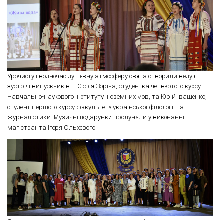
Урочисту і водночас душевну атмосферу свята створили ведучі
зустрічі випускників – Софія Зоріна, студентка четвертого курсу
Навчально-наукового інституту іноземних мов, та Юрій Іващенко,
студент першого курсу факультету української філології та
журналістики. Музичні подарунки пролунали у виконанні
магістранта Ігоря Ольхового.