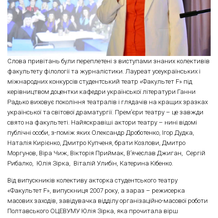
Слова привітань були переплетені з виступами знаних колективів
факультету філології та журналістики. Лауреат усеукраїнських і
міжнародних конкурсів студентський театр «Факультет F» під
керівництвом доцентки кафедри української літератури Ганни
Радько виховує покоління театралів і глядачів на кращих зразках
української та світової драматургії. Прем’єри театру – це завжди
свято на факультеті. Найяскравіші актори театру – нині відомі
публічні особи, з-поміж яких Олександр Дроботенко, Ігор Дудка,
Наталія Кирієнко, Дмитро Купченя, брати Козлови, Дмитро
Моргунов, Віра Чиж, Вікторія Приймак, В’ячеслав Джиган, Сергій
Рибалко, Юлія Зірка, Віталій Улибін, Катерина Кібенко.
Від випускників колективу акторка студентського театру
«Факультет F», випускниця 2007 року, а зараз – режисерка
масових заходів, завідувачка відділу організаційно-масової роботи
Полтавського ОЦЕВУМУ Юлія Зірка, яка прочитала вірш