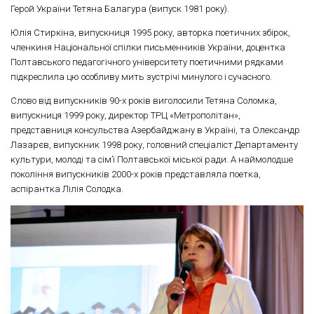
Герой України Тетяна Балагура (випуск 1981 року).
Юлія Стиркіна, випускниця 1995 року, авторка поетичних збірок,
членкиня Національної спілки письменників України, доцентка
Полтавського педагогічного університету поетичними рядками
підкреслила цю особливу мить зустрічі минулого і сучасного.
Слово від випускників 90-х років виголосили Тетяна Соломка,
випускниця 1999 року, директор ТРЦ «Метрополітан»,
представниця консульства Азербайджану в Україні, та Олександр
Лазарєв, випускник 1998 року, головний спеціаліст Департаменту
культури, молоді та сім’ї Полтавської міської ради. А наймолодше
покоління випускників 2000-х років представляла поетка,
аспірантка Лілія Солодка.