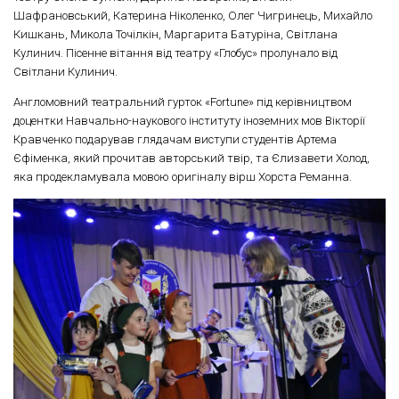
Шафрановський, Катерина Ніколенко, Олег Чигринець, Михайло
Кишкань, Микола Точілкін, Маргарита Батуріна, Світлана
Кулинич. Пісенне вітання від театру «Глобус» пролунало від
Світлани Кулинич.
Англомовний театральний гурток «Fortune» під керівництвом
доцентки Навчально-наукового інституту іноземних мов Вікторії
Кравченко подарував глядачам виступи студентів Артема
Єфіменка, який прочитав авторський твір, та Єлизавети Холод,
яка продекламувала мовою оригіналу вірш Хорста Реманна.