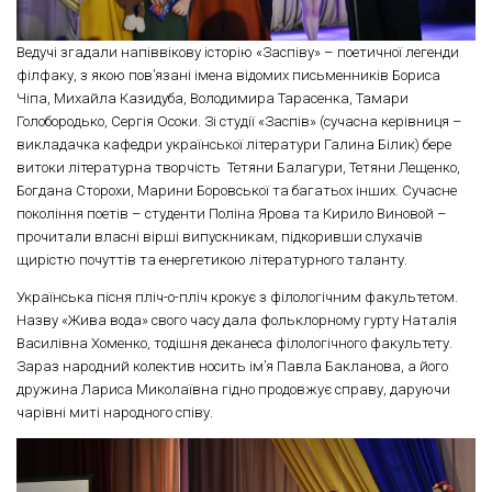
Ведучі згадали напіввікову історію «Заспіву» – поетичної легенди
філфаку, з якою пов’язані імена відомих письменників Бориса
Чіпа, Михайла Казидуба, Володимира Тарасенка, Тамари
Голобородько, Сергія Осоки. Зі студії «Заспів» (сучасна керівниця –
викладачка кафедри української літератури Галина Білик) бере
витоки літературна творчість Тетяни Балагури, Тетяни Лещенко,
Богдана Сторохи, Марини Боровської та багатьох інших. Сучасне
покоління поетів – студенти Поліна Ярова та Кирило Виновой –
прочитали власні вірші випускникам, підкоривши слухачів
щирістю почуттів та енергетикою літературного таланту.
Українська пісня пліч-о-пліч крокує з філологічним факультетом.
Назву «Жива вода» свого часу дала фольклорному гурту Наталія
Василівна Хоменко, тодішня деканеса філологічного факультету.
Зараз народний колектив носить ім’я Павла Бакланова, а його
дружина Лариса Миколаївна гідно продовжує справу, даруючи
чарівні миті народного співу.