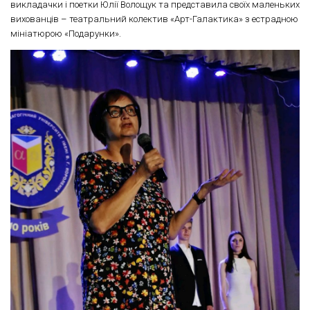
викладачки і поетки Юлії Волощук та представила своїх маленьких
вихованців – театральний колектив «Арт-Галактика» з естрадною
мініатюрою «Подарунки».