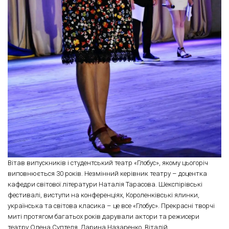
Вітав випускників і студентський театр «Глобус», якому цьогоріч
виповнюється 30 років. Незмінний керівник театру – доцентка
кафедри світової літератури Наталія Тарасова. Шекспірівські
фестивалі, виступи на конференціях, Короленківські ялинки,
українська та світова класика – це все «Глобус». Прекрасні творчі
миті протягом багатьох років дарували актори та режисери
театру Олена Суптеля, Дарина Назаренко, Віталій