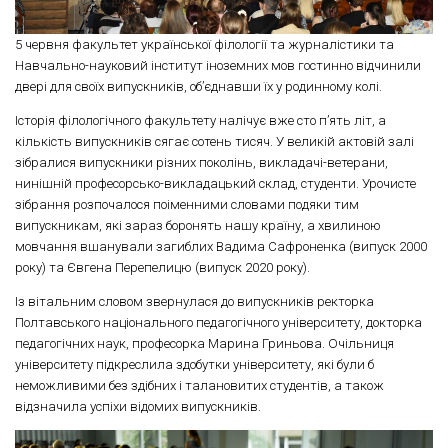
5 червня факультет української філології та журналістики та
Навчально-науковий інститут іноземних мов гостинно відчинили
двері для своїх випускників, об’єднавши їх у родинному колі.
Історія філологічного факультету налічує вже сто п’ять літ, а
кількість випускників сягає сотень тисяч. У великій актовій залі
зібралися випускники різних поколінь, викладачі-ветерани,
нинішній професорсько-викладацький склад, студенти. Урочисте
зібрання розпочалося поіменними словами подяки тим
випускникам, які зараз боронять нашу країну, а хвилиною
мовчання вшанували загиблих Вадима Сафроненка (випуск 2000
року) та Євгена Перепелицю (випуск 2020 року).
Із вітальним словом звернулася до випускників ректорка
Полтавського національного педагогічного університету, докторка
педагогічних наук, професорка Марина Гриньова. Очільниця
університету підкреслила здобутки університету, які були б
неможливими без здібних і талановитих студентів
, а також
відзначила успіхи відомих випускників.