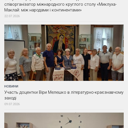
співорганізатор міжнародного круглого столу «Миклуха-
Маклай: між народами і континентами»
22.07.2026
НОВИНИ
Участь доцентки Віри Мелешко в літературно-краєзнавчому
заході
09.07.2026