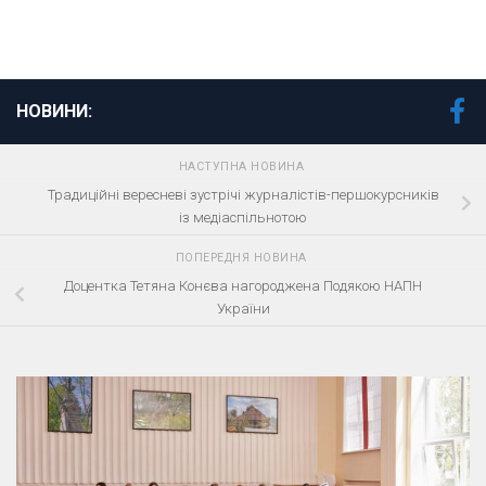
НОВИНИ:
НАСТУПНА НОВИНА
Традиційні вересневі зустрічі журналістів-першокурсників
із медіаспільнотою
ПОПЕРЕДНЯ НОВИНА
Доцентка Тетяна Конєва нагороджена Подякою НАПН
України