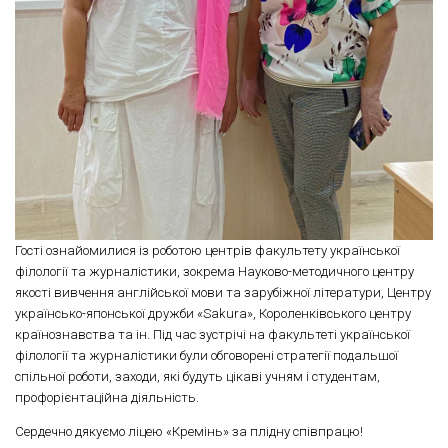
Гості ознайомилися із роботою центрів факультету української
філології та журналістики, зокрема Науково-методичного центру
якості вивчення англійської мови та зарубіжної літератури, Центру
українсько-японської дружби «Sakura», Короленківського центру
країнознавства та ін. Під час зустрічі на факультеті української
філології та журналістики були обговорені стратегії подальшої
спільної роботи, заходи, які будуть цікаві учням і студентам,
профорієнтаційна діяльність.
Сердечно дякуємо ліцею «Кремінь» за плідну співпрацю!