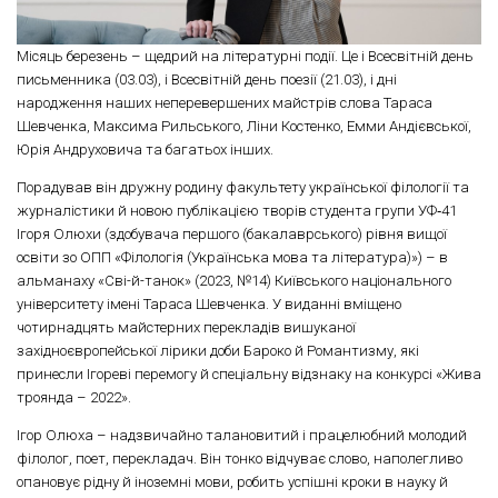
Місяць березень – щедрий на літературні події. Це і Всесвітній день
письменника (03.03), і Всесвітній день поезії (21.03), і дні
народження наших неперевершених майстрів слова Тараса
Шевченка, Максима Рильського, Ліни Костенко, Емми Андієвської,
Юрія Андруховича та багатьох інших.
Порадував він дружну родину факультету української філології та
журналістики й новою публікацією творів студента групи УФ‑41
Ігоря Олюхи (здобувача першого (бакалаврського) рівня вищої
освіти зо ОПП «Філологія (Українська мова та література)») – в
альманаху «Сві-й-танок» (2023, №14) Київського національного
університету імені Тараса Шевченка. У виданні вміщено
чотирнадцять майстерних перекладів вишуканої
західноєвропейської лірики доби Бароко й Романтизму, які
принесли Ігореві перемогу й спеціальну відзнаку на конкурсі «Жива
троянда – 2022».
Ігор Олюха – надзвичайно талановитий і працелюбний молодий
філолог, поет, перекладач. Він тонко відчуває слово, наполегливо
опановує рідну й іноземні мови, робить успішні кроки в науку й