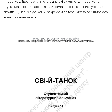
літературу. Творча спільнота рідного факультету, літературна
студія «Заспів» пишаються ним і зичать повсякчасних духовних
окрилень, нових публікацій, зокрема й авторських збірок, широкого
кола шанувальників.