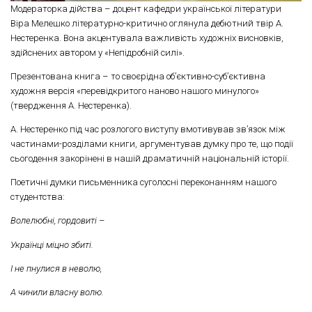
Модераторка дійства – доцент кафедри української літератури
Віра Мелешко літературно-критично оглянула дебютний твір А.
Нестеренка. Вона акцентувала важливість художніх висновків,
здійснених автором у «Непідробній силі».
Презентована книга – то своєрідна об’єктивно-суб’єктивна
художня версія «перевідкритого наново нашого минулого»
(твердження А. Нестеренка).
А. Нестеренко під час розлогого виступу вмотивував зв’язок між
частинами-розділами книги, аргументував думку про те, що події
сьогодення закорінені в нашій драматичній національній історії.
Поетичні думки письменника суголосні переконанням нашого
студентства:
Волелюбні, гордовиті –
Українці міцно збиті.
І не пнулися в неволю,
А чинили власну волю.