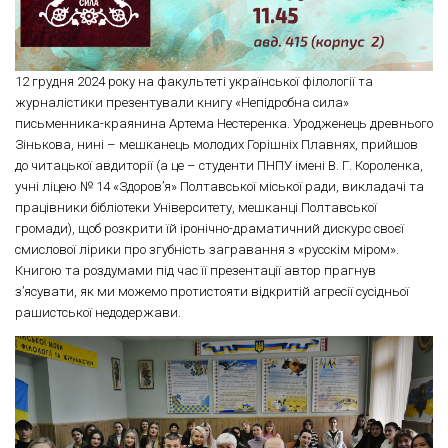
12 грудня 2024 року на факультеті української філології та
журналістики презентували книгу «Непідробна сила»
письменника-краянина Артема Нестеренка. Уродженець древнього
Зінькова, нині – мешканець молодих Горішніх Плавнях, прийшов
до читацької авдиторії (а це – студенти ПНПУ імені В. Г. Короленка,
учні ліцею № 14 «Здоров’я» Полтавської міської ради, викладачі та
працівники бібліотеки Університету, мешканці Полтавської
громади), щоб розкрити їй іронічно-драматичний дискурс своєї
смислової лірики про згубність загравання з «русскім міром».
Книгою та роздумами під час її презентації автор прагнув
з’ясувати, як ми можемо протистояти відкритій агресії сусідньої
рашистської недодержави.