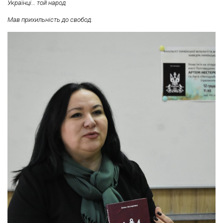
Українці… той народ
Мав прихильність до свобод
.