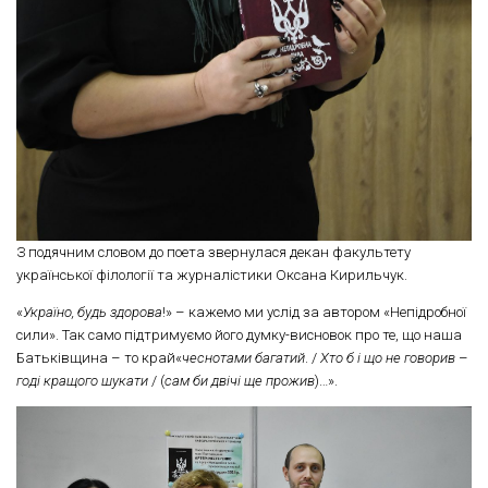
З подячним словом до поета звернулася декан факультету
української філології та журналістики Оксана Кирильчук.
«
Україно, будь здорова
!» – кажемо ми услід за автором «Непідробної
сили». Так само підтримуємо його думку-висновок про те, що наша
Батьківщина – то край«
чеснотами багатий
. /
Хто б і що не говорив
–
годі кращого шукати
/ (
сам би двічі ще прожив
)…».