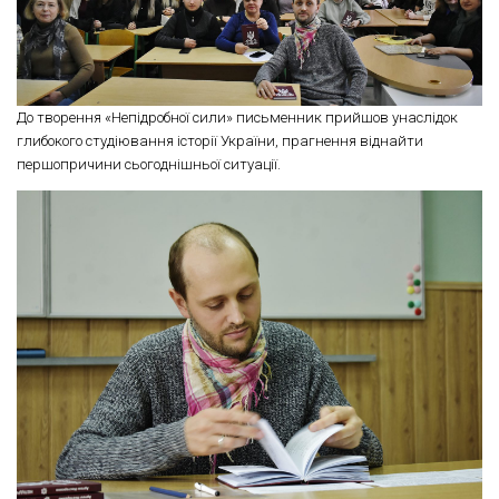
До творення «Непідробної сили» письменник прийшов унаслідок
глибокого студіювання історії України, прагнення віднайти
першопричини сьогоднішньої ситуації.