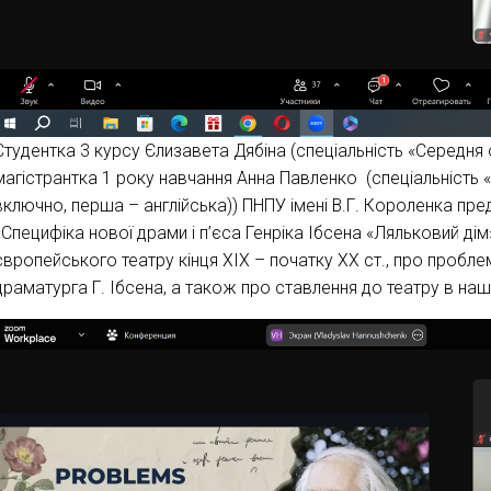
Студентка 3 курсу Єлизавета Дябіна (спеціальність «Середня ос
магістрантка 1 року навчання Анна Павленко (спеціальність «
включно, перша – англійська)) ПНПУ імені В.Г. Короленка пре
«Специфіка нової драми і п’єса Генріка Ібсена «Ляльковий ді
європейського театру кінця ХІХ – початку ХХ ст., про проблем
драматурга Г. Ібсена, а також про ставлення до театру в наш