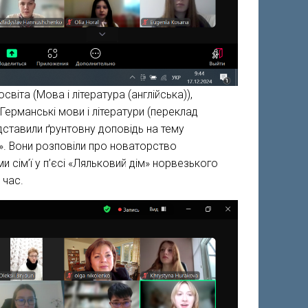
віта (Мова і література (англійська)),
Германські мови і літератури (переклад
дставили ґрунтовну доповідь на тему
м». Вони розповіли про новаторство
и сім’ї у п’єсі «Ляльковий дім» норвезького
 час.