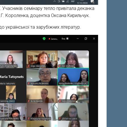
ї. Учасників семінару тепло привітала деканка
 В.Г. Короленка, доцентка Оксана Кирильчук.
о української та зарубіжних літератур.