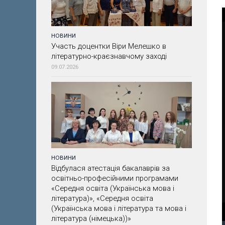
НОВИНИ
Участь доцентки Віри Мелешко в
літературно-краєзнавчому заході
09.07.2026
НОВИНИ
Відбулася атестація бакалаврів за
освітньо-професійними програмами
«Середня освіта (Українська мова і
література)», «Середня освіта
(Українська мова і література та мова і
література (німецька))»