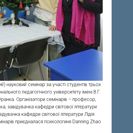
й) науковий семінар за участі студентів трьох
онального педагогічного університету імені В.Г.
 Франка. Організатори семінарів – професор,
ка, завідувачка кафедри світової літератури
відувачка кафедри світової літератури Лідія
мінарів приєдналася психологиня Danning Zhao