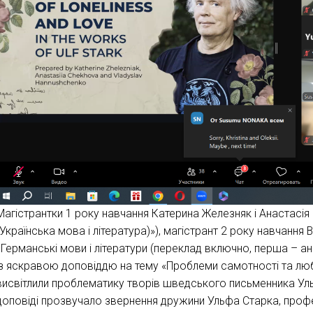
Магістрантки 1 року навчання Катерина Железняк і Анастасія
(Українська мова і література)»), магістрант 2 року навчання
«Германські мови і літератури (переклад включно, перша – ан
із яскравою доповіддю на тему «Проблеми самотності та люб
висвітлили проблематику творів шведського письменника Ульф
доповіді прозвучало звернення дружини Ульфа Старка, проф