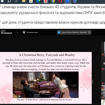
У семінарі взяли участь близько 40 студентів України та Японі
факультету української філології та журналістики ПНПУ імені
У цей день студенти представляли власні наукові доповіді щод