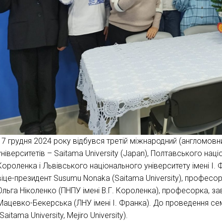
17 грудня 2024 року відбувся третій міжнародний (англомовни
університетів – Saitama University (Japan), Полтавського наці
Короленка і Львівського національного університету імені І.
віце-президент Susumu Nonaka (Saitama University), професор
Ольга Ніколенко (ПНПУ імені В.Г. Короленка), професорка, за
Мацевко-Бекерська (ЛНУ імені І. Франка). До проведення се
(Saitama University, Mejiro University).