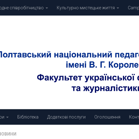
дне співробітництво
Культурно мистецьке життя
Campu
ри
Бібліотека
Додаткові послуги
Оголошення
Конт
НОВИНИ