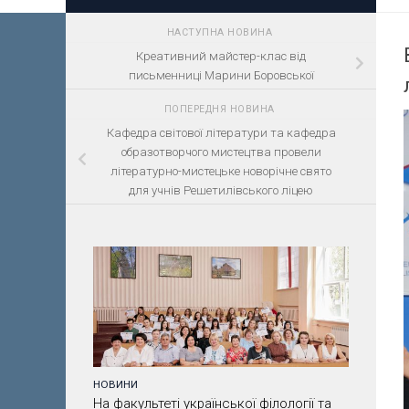
НАСТУПНА НОВИНА
Креативний майстер-клас від
письменниці Марини Боровської
ПОПЕРЕДНЯ НОВИНА
Кафедра світової літератури та кафедра
образотворчого мистецтва провели
літературно-мистецьке новорічне свято
для учнів Решетилівського ліцею
НОВИНИ
На факультеті української філології та