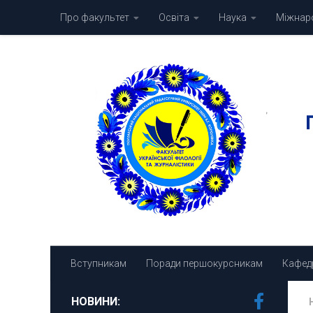
Про факультет
Освіта
Наука
Міжнаро
Skip to content
Вступникам
Поради першокурсникам
Кафед
НОВИНИ: