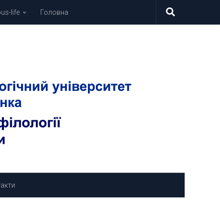
s-life
Головна
акти