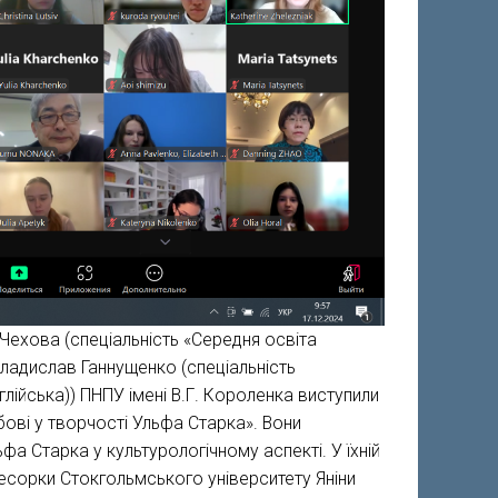
 Чехова (спеціальність «Середня освіта
 Владислав Ганнущенко (спеціальність
глійська)) ПНПУ імені В.Г. Короленка виступили
ові у творчості Ульфа Старка». Вони
а Старка у культурологічному аспекті. У їхній
есорки Стокгольмського університету Яніни