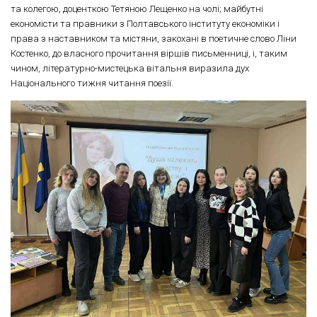
та колегою, доценткою Тетяною Лещенко на чолі; майбутні
економісти та правники з Полтавського інституту економіки і
права з наставником та містяни, закохані в поетичне слово Ліни
Костенко, до власного прочитання віршів письменниці, і, таким
чином, літературно-мистецька вітальня виразила дух
Національного тижня читання поезії.