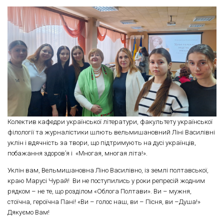
Колектив кафедри української літератури, факультету української
філології та журналістики шлють вельмишановний Ліні Василівні
уклін і вдячність за твори, що підтримують на дусі українців,
побажання здоров’я і «Многая, многая літа!».
Уклін вам, Вельмишановна Ліно Василівно, із землі полтавської,
краю Марусі Чурай! Ви не поступились у роки репресій жодним
рядком – не те, що розділом «Облога Полтави». Ви – мужня,
стоїчна, героїчна Пані! «Ви – голос наш, ви – Пісня, ви –Душа!»
Дякуємо Вам!