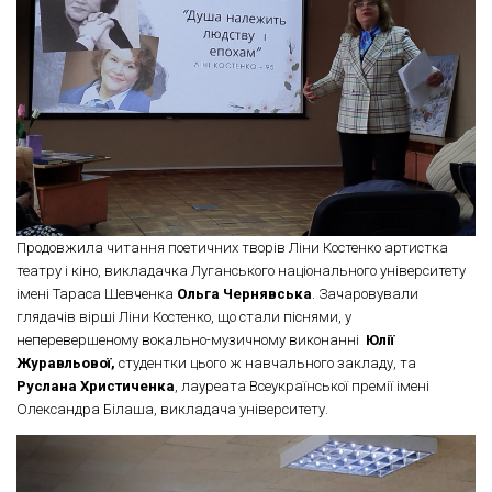
Продовжила читання поетичних творів Ліни Костенко артистка
театру і кіно, викладачка Луганського національного університету
імені Тараса Шевченка
Ольга Чернявська
. Зачаровували
глядачів вірші Ліни Костенко, що стали піснями, у
неперевершеному вокально-музичному виконанні
Юлії
Журавльової,
студентки цього ж навчального закладу, та
Руслана Христиченка
, лауреата Всеукраїнської премії імені
Олександра Білаша, викладача університету.