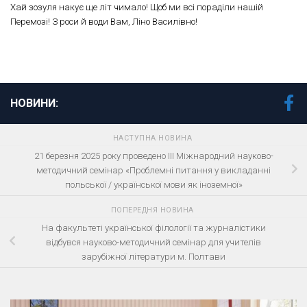
Хай зозуля накує ще літ чимало! Щоб ми всі пораділи нашій
Перемозі! З роси й води Вам, Ліно Василівно!
НОВИНИ:
НАСТУПНА НОВИНА
21 березня 2025 року проведено ІІІ Міжнародний науково-
методичний семінар «Проблемні питання у викладанні
польської / української мови як іноземної»
ПОПЕРЕДНЯ НОВИНА
На факультеті української філології та журналістики
відбувся науково-методичний семінар для учителів
зарубіжної літератури м. Полтави