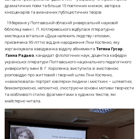
драматичних поем та більше 15 поетичних книжок; авторка
кіносценаріїв та визначних публіцистичних творів.
19 березня у Полтавській обласній універсальній науковій
бібліотеці імені І. П. Котляревського відбулася літературно-
мистецька вітальня
«Душа належить людству і епохам»
,
присвячена 95-літтю від дня народження Ліни Костенко, яку
зорганізувала завідувачка відділу абонемента
Тетяна Гусар.
Ганна Радько
, кандидат філологічних наук, доцентка кафедри
української літератури Полтавського національного педагогічного
університету імені В. Г. Короленка, виступила зі змістовною
розповіддю про життєвий і творчий шлях Ліни Костенко,
«намалювала» портрет ювілярки-людини і мисткині – шляхетної,
безкомпромісної, непохитної, ілюструючи основні мотиви творчости
та особливості стилю фрагментами з художніх текстів, які
майстерно читала.