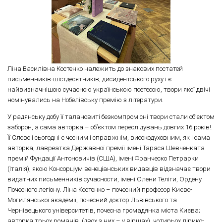
Ліна Василівна Костенко належить до знакових постатей
письменників-шістдесятників, дисидентського руху і є
найвизначнішою сучасною українською поетесою, твори якої двічі
номінувались на Нобелівську премію з літератури.
У радянську добу її талановиті безкомпромісні твори стали об’єктом
заборон, а сама авторка – об’єктом переслідувань довгих 16 років!.
Її Слово і сьогодні є чесним і справжнім, високодуховним, як і сама
авторка, лавреатка Державної премії імені Тараса Шевченката
премій Фундації Антоновичів (США), імені Франческо Петрарки
(Італія), якою Консорціум венеціанських видавців відзначає твори
видатних письменників сучасности, імені Олени Теліги, Ордену
Почесного легіону. Ліна Костенко – почесний професор Києво-
Могилянської академії, почесний доктор Львівського та
Чернівецького університетів, почесна громадянка міста Києва;
авторка трьох романів (двох з них – у віршах), чотирьох лірико-