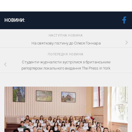
НОВИНИ:
НАСТУПНА НОВИНА
На святкову гостину до Олеся Гончара
ПОПЕРЕДНЯ НОВИНА
Студенти-журналісти зустрілися з британським
репортером локального видання The Press in York