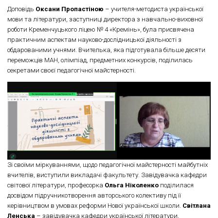
Доповідь
Оксани Пропастіною
– учителя-методиста української
мови та літератури, заступниці директора з навчально-виховної
роботи Кременчуцького ліцею № 4 «Кремінь», була присвячена
практичним аспектам науково-дослідницької діяльності з
обдарованими учнями. Вчителька, яка підготувала більше десяти
переможців МАН, олімпіад, предметних конкурсів, поділилась
секретами своєї педагогічної майстерності.
Зі своїми міркуваннями, щодо педагогічної майстерності майбутніх
вчителів, виступили викладачі факультету. Завідувачка кафедри
світової літератури, професорка
Ольга Ніколенко
поділилася
досвідом підручникотворення авторського колективу під її
керівництвом в умовах реформи Нової української школи.
Світлана
Ленська
– завідувачка кафедри української літератури,