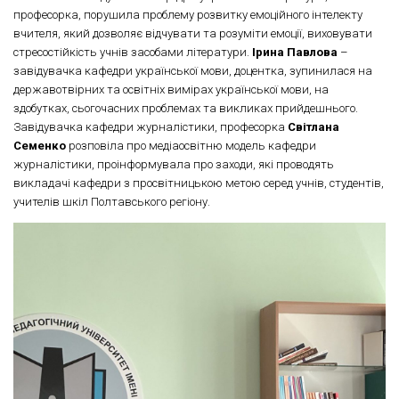
професорка, порушила проблему розвитку емоційного інтелекту
вчителя, який дозволяє відчувати та розуміти емоції, виховувати
стресостійкість учнів засобами літератури.
Ірина Павлова
–
завідувачка кафедри української мови, доцентка, зупинилася на
державотвірних та освітніх вимірах української мови, на
здобутках, сьогочасних проблемах та викликах прийдешнього.
Завідувачка кафедри журналістики, професорка
Світлана
Семенко
розповіла про медіаосвітню модель кафедри
журналістики, проінформувала про заходи, які проводять
викладачі кафедри з просвітницькою метою серед учнів, студентів,
учителів шкіл Полтавського регіону.