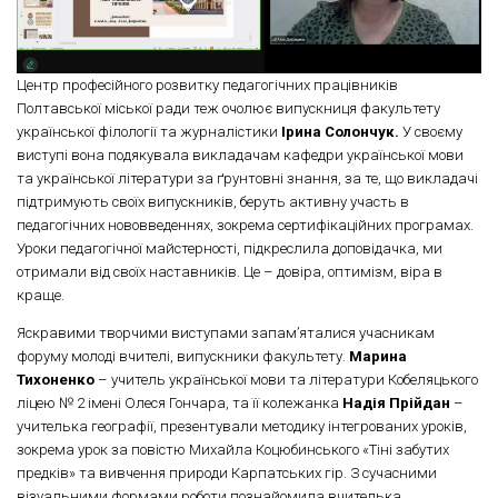
Центр професійного розвитку педагогічних працівників
Полтавської міської ради теж очолює випускниця факультету
української філології та журналістики
Ірина Солончук.
У своєму
виступі вона подякувала викладачам кафедри української мови
та української літератури за ґрунтовні знання, за те, що викладачі
підтримують своїх випускників, беруть активну участь в
педагогічних нововведеннях, зокрема сертифікаційних програмах.
Уроки педагогічної майстерності, підкреслила доповідачка, ми
отримали від своїх наставників. Це – довіра, оптимізм, віра в
краще.
Яскравими творчими виступами запам’яталися учасникам
форуму молоді вчителі, випускники факультету.
Марина
Тихоненко
– учитель української мови та літератури Кобеляцького
ліцею № 2 імені Олеся Гончара, та її колежанка
Надія Прійдан
–
учителька географії, презентували методику інтегрованих уроків,
зокрема урок за повістю Михайла Коцюбинського «Тіні забутих
предків» та вивчення природи Карпатських гір. З сучасними
візуальними формами роботи познайомила вчителька