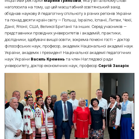
ініціативи ректорки
Марини Гриньової
, яка у вітальному слові
наголосила на тому, що цей масштабний освітянський захід
об’єднав наукову й педагогічну спільноту з різних регіонів України
та понад десяти країн світу — Польщі, Ізраїлю, Іспанії, Литви, Чехії,
Данії, Японії, США, Великої Британії та інших. Серед учасників —
представники провідних університетів і академій, практики,
дослідники, здобувачі вищої освіти, зокрема почесні гості – доктор
філософських наук, професор, академік Національної академії наук
України, академік і президент Національної академії педагогічних
наук України
Василь Кремень
та член Наглядової ради
університету, доктор економічних наук, професор
Сергій Захарін
.