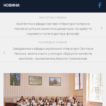
НОВИНИ:
НАСТУПНА НОВИНА
Асистентка кафедри світової літератури Катерина
Ніколенко успішно захистила дисертацію на здобуття
наукового ступеня доктора філософії
ПОПЕРЕДНЯ НОВИНА
Завідувачка кафедри української літератури Світлана
Ленська взяла участь у конкурсі «Відлуння заповітів
земляків», присвяченому Василю Симоненкові