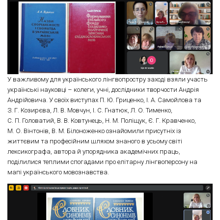
У важливому для українського лінгвопростру заході взяли участь
українські науковці – колеги, учні, дослідники творчости Андрія
Андрійовича. У своїх виступах П. Ю. Гриценко, І. А. Самойлова та
З. Г. Козирєва, Л. В. Мовчун, І. С. Гнатюк, Л. О. Тименко,
С. П. Головатий, В. В. Ковтунець, Н. М. Поліщук, Є. Г. Кравченко,
М. О. Вінтонів, В. М. Білоноженко ознайомили присутніх із
життєвим та професійним шляхом знаного в усьому світі
лексикографа, автора й упорядника академічних праць,
поділилися теплими спогадами про елітарну лінгвоперсону на
мапі українського мовознавства.