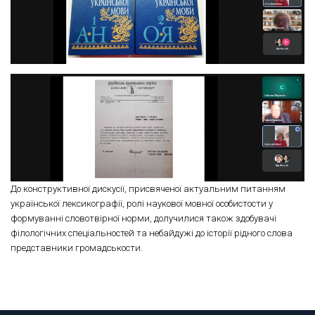
До конструктивної дискусії, присвяченої актуальним питанням
української лексикографії, ролі наукової мовної особистости у
формуванні словотвірної норми, долучилися також здобувачі
філологічних спеціальностей та небайдужі до історії рідного слова
представники громадськости.