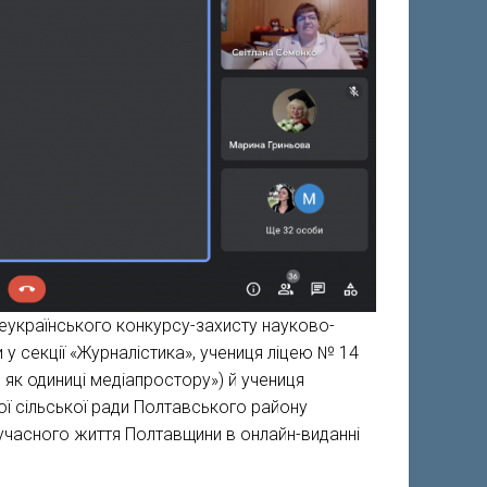
сеукраїнського конкурсу-захисту науково-
и у секції «Журналістика», учениця ліцею № 14
як одиниці медіапростору») й учениця
ї сільської ради Полтавського району
учасного життя Полтавщини в онлайн-виданні