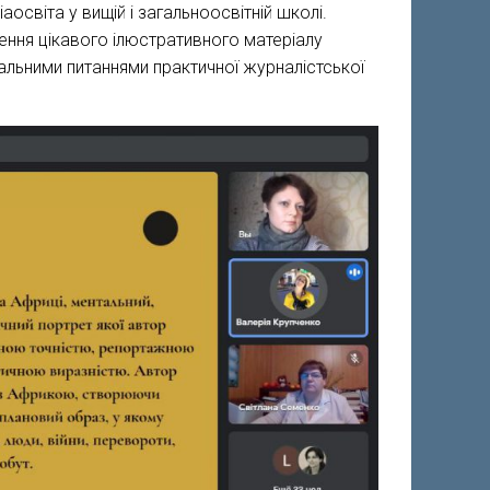
іаосвіта у вищій і загальноосвітній школі.
рення цікавого ілюстративного матеріалу
уальними питаннями практичної журналістської