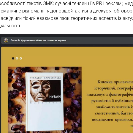
особливості текстів ЗМК; сучасні тенденції в PR і рекламі; мед
Тематичне різноманіття доповідей, активна дискусія, обгово
засвідчили тісний взаємозвʼязок теоретичних аспектів із акт
діяльності.