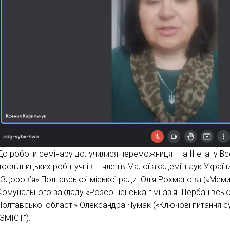
До роботи семінару долучилися переможниця І та ІІ етапу В
дослідницьких робіт учнів – членів Малої академії наук Україн
«Здоров’я» Полтавської міської ради Юлія Рохманова («Меми 
Комунального закладу «Розсошенська гімназія Щербанівсько
Полтавської області» Олександра Чумак («Ключові питання с
“ЗМІСТ”).