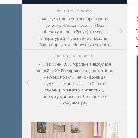
НАСТУПНА НОВИНА
Акредитовано освітньо-професійну
програму «Середня освіта (Мова і
література (англійська) та мова і
література (німецька))» за першим
(бакалаврським) рівнем вищої освіти
ПОПЕРЕДНЯ НОВИНА
У ПНПУ імені В. Г. Короленка відбулася
ювілейна ХV Всеукраїнська дистанційна
науково-практична конференція
студентів і магістрантів «Основні
тенденції розвитку лінгвістики,
літературознавства й соціальних
комунікацій»