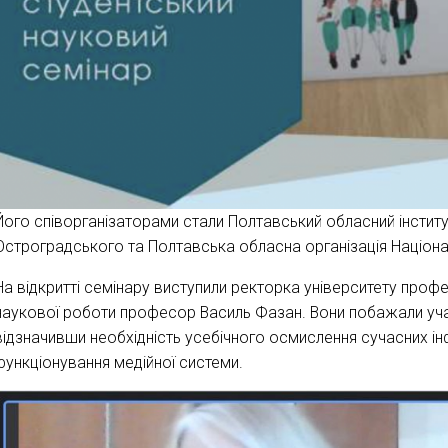
Його співорганізаторами стали Полтавський обласний інститут 
Остроградського та Полтавська обласна організація Національ
На відкритті семінару виступили ректорка університету проф
наукової роботи професор Василь Фазан. Вони побажали учас
відзначивши необхідність усебічного осмислення сучасних і
функціонування медійної системи.