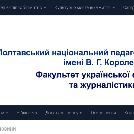
дне співробітництво
Культурно мистецьке життя
Campu
ри
Бібліотека
Додаткові послуги
Оголошення
Конт
НОВИНИ