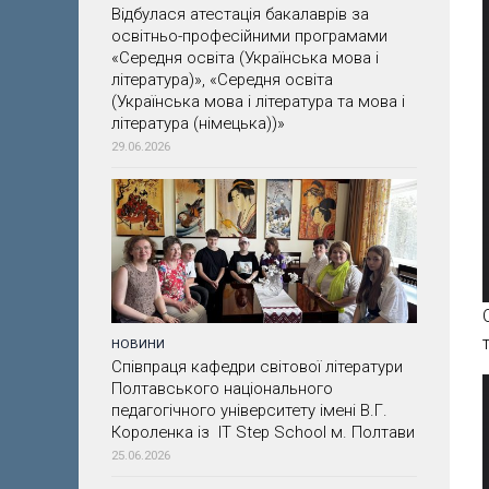
Відбулася атестація бакалаврів за
освітньо-професійними програмами
«Середня освіта (Українська мова і
література)», «Середня освіта
(Українська мова і література та мова і
література (німецька))»
29.06.2026
НОВИНИ
Співпраця кафедри світової літератури
Полтавського національного
педагогічного університету імені В.Г.
Короленка із IT Step School м. Полтави
25.06.2026