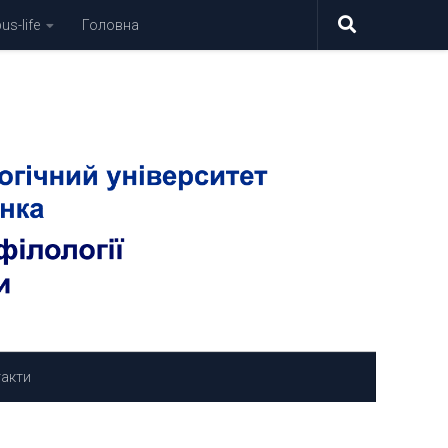
s-life
Головна
акти