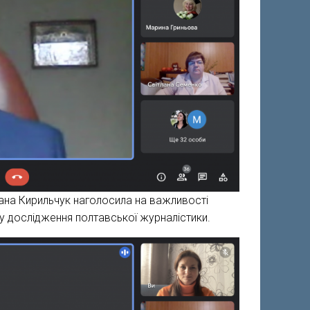
сана Кирильчук наголосила на важливості
ру дослідження полтавської журналістики.