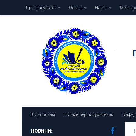
Про факультет
Освіта
Наука
Міжнаро
Skip to content
Вступникам
Поради першокурсникам
Кафед
НОВИНИ: