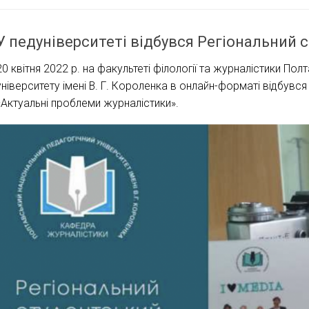
У педуніверситеті відбувся Регіональний 
20 квітня 2022 р. на факультеті філології та журналістики По
університету імені В. Г. Короленка в онлайн-форматі відбувс
«Актуальні проблеми журналістики».