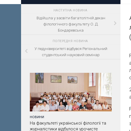
НАСТУПНА НОВИНА
Відійшла у засвіти багатолітній декан
філологічного факультету О. Д.
Бондаревська
ПОПЕРЕДНЯ НОВИНА
У педуніверситеті відбувся Регіональний
студентський науковий семінар
НОВИНИ
На факультеті української філології та
журналістики відбулося урочисте