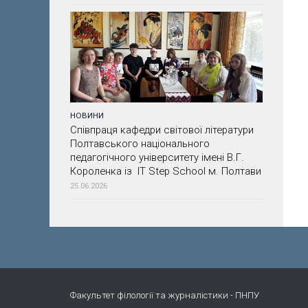
НОВИНИ
Співпраця кафедри світової літератури
Полтавського національного
педагогічного університету імені В.Г.
Короленка із IT Step School м. Полтави
25.06.2026
Факультет філології та журналістики - ПНПУ