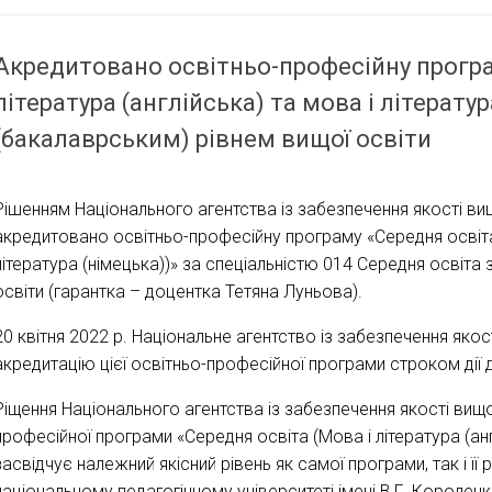
Акредитовано освітньо-професійну програ
література (англійська) та мова і літерату
(бакалаврським) рівнем вищої освіти
Рішенням Національного агентства із забезпечення якості вищо
акредитовано освітньо-професійну програму «Середня освіта (
література (німецька))» за спеціальністю 014 Середня освіта
освіти (гарантка – доцентка Тетяна Луньова).
20 квітня 2022 р. Національне агентство із забезпечення якос
акредитацію цієї освітньо-професійної програми строком дії 
Ріщення Національного агентства із забезпечення якості вищо
професійної програми «Середня освіта (Мова і література (англ
засвідчує належний якісний рівень як самої програми, так і її
національному педагогічному університеті імені В.Г. Короленк