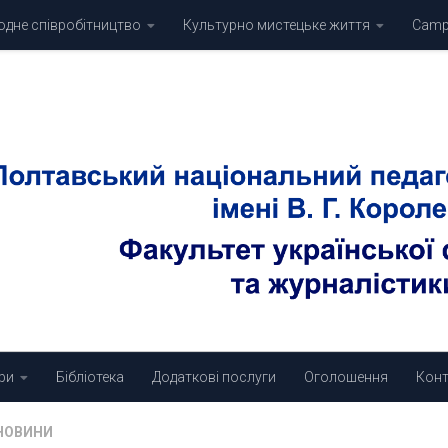
дне співробітництво
Культурно мистецьке життя
Campu
ри
Бібліотека
Додаткові послуги
Оголошення
Конт
НОВИНИ