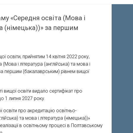
му «Середня освіта (Мова і
ра (німецька))» за першим
ї освіти, прийнятим 14 квітня 2022 року,
Мова і література (англійська) та мова і
 за першим (бакалаврським) рівнем вищої
ті вищої освіти видало сертифікат про
до 1 липня 2027 року.
ї освіти про акредитацію освітньо-
ійська) та мова і література (німецька))»
 реалізації в освітньому процесі в Полтавському
а.