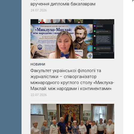
вручення дипломів бакалаврам
24.07.2026
НОВИНИ
Факультет української філології та
журналістики – співорганізатор
міжнародного круглого столу «Миклуха-
Маклай: між народами і континентами»
22.07.2026