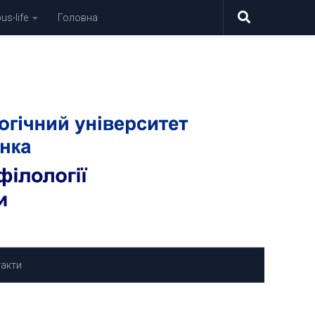
s-life
Головна
акти