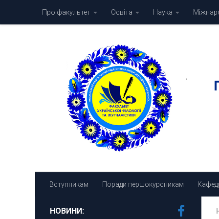
Про факультет
Освіта
Наука
Міжнаро
Skip to content
Вступникам
Поради першокурсникам
Кафед
НОВИНИ: