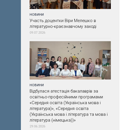
НОВИНИ
Участь доцентки Віри Мелешко в
літературно-краєзнавчому заході
09.07.2026
НОВИНИ
Відбулася атестація бакалаврів за
освітньо-професійними програмами
«Середня освіта (Українська мова і
література)», «Середня освіта
(Українська мова і література та мова і
література (німецька))»
29.06.2026