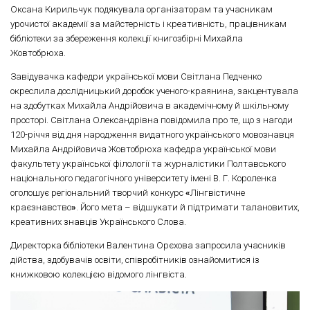
Оксана Кирильчук подякувала організаторам та учасникам
урочистої академії за майстерність і креативність, працівникам
бібліотеки за збереження колекції книгозбірні Михайла
Жовтобрюха.
Завідувачка кафедри української мови Світлана Педченко
окреслила дослідницький доробок ученого-краянина, закцентувала
на здобутках Михайла Андрійовича в академічному й шкільному
просторі. Світлана Олександрівна повідомила про те, що з нагоди
120-річчя від дня народження видатного українського мовознавця
Михайла Андрійовича Жовтобрюха кафедра української мови
факультету української філології та журналістики Полтавського
національного педагогічного університету імені В. Г. Короленка
оголошує регіональний творчий конкурс
«
Лінгвістичне
краєзнавство
»
. Його мета – відшукати й підтримати талановитих,
креативних знавців Українського Слова.
Директорка бібліотеки Валентина Орєхова запросила учасників
дійства, здобувачів освіти, співробітників ознайомитися із
книжковою колекцією відомого лінгвіста.