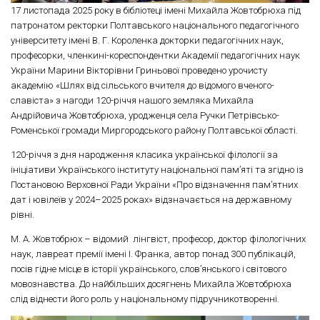
17 листопада 2025 року в бібліотеці імені Михайла Жовтобрюха під
патронатом ректорки Полтавського національного педагогічного
університету імені В. Г. Короленка докторки педагогічних наук,
професорки, членкині-кореспондентки Академії педагогічних наук
України Марини Вікторівни Гриньової проведено урочисту
академію «Шлях від сільського вчителя до відомого вченого-
славіста» з нагоди 120-річчя нашого земляка Михайла
Андрійовича Жовтобрюха, уродженця села Ручки Петрівсько-
Роменської громади Миргородського району Полтавської області.
120-річчя з дня народження класика української філології за
ініціативи Українського інституту національної пам’яті та згідно із
Постановою Верховної Ради України «Про відзначення пам’ятних
дат і ювілеїв у 2024–2025 роках» відзначається на державному
рівні.
М. А. Жовтобрюх – відомий лінгвіст, професор, доктор філологічних
наук, лавреат премії імені І. Франка, автор понад 300 публікацій,
посів гідне місце в історії українського, слов’янського і світового
мовознавства. До найбільших досягнень Михайла Жовтобрюха
слід віднести його роль у національному підручникотворенні.