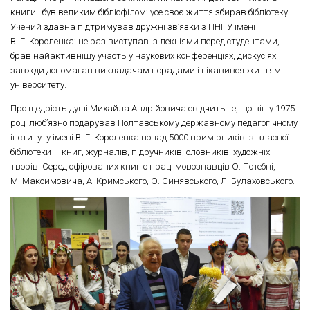
книги і був великим бібліофілом: усе своє життя збирав бібліотеку.
Учений здавна підтримував дружні зв’язки з ПНПУ імені
В. Г. Короленка: не раз виступав із лекціями перед студентами,
брав найактивнішу участь у наукових конференціях, дискусіях,
завжди допомагав викладачам порадами і цікавився життям
університету.
Про щедрість душі Михайла Андрійовича свідчить те, що він у 1975
році люб’язно подарував Полтавському державному педагогічному
інституту імені В. Г. Короленка понад 5000 примірників із власної
бібліотеки – книг, журналів, підручників, словників, художніх
творів. Серед офірованих книг є праці мовознавців О. Потебні,
М. Максимовича, А. Кримського, О. Синявського, Л. Булаховського.