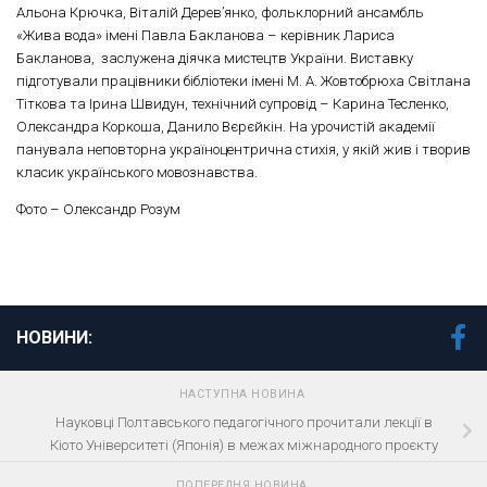
Альона Крючка, Віталій Дерев’янко, фольклорний ансамбль
«Жива вода» імені Павла Бакланова – керівник Лариса
Бакланова, заслужена діячка мистецтв України. Виставку
підготували працівники бібліотеки імені М. А. Жовтобрюха Світлана
Тіткова та Ірина Швидун, технічний супровід – Карина Тесленко,
Олександра Коркоша, Данило Вєрєйкін. На урочистій академії
панувала неповторна україноцентрична стихія, у якій жив і творив
класик українського мовознавства.
Фото – Олександр Розум
НОВИНИ:
НАСТУПНА НОВИНА
Науковці Полтавського педагогічного прочитали лекції в
Кіото Університеті (Японія) в межах міжнародного проєкту
ПОПЕРЕДНЯ НОВИНА