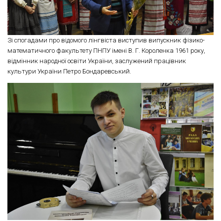
Зі спогадами про відомого лінгвіста виступив випускник фізико-
математичного факультету ПНПУ імені В. Г. Короленка 1961 року,
відмінник народної освіти України, заслужений працівник
культури України Петро Бондаревський.