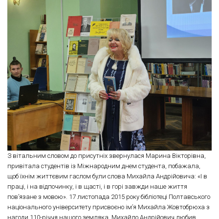
З вітальним словом до присутніх звернулася Марина Вікторівна,
привітала студентів із Міжнародним днем студента, побажала,
щоб їхнім життєвим гаслом були слова Михайла Андрійовича: «І в
праці, і на відпочинку, і в щасті, і в горі завжди наше життя
пов’язане з мовою». 17 листопада 2015 року бібліотеці Полтавського
національного університету присвоєно ім’я Михайла Жовтобрюха з
нагоди 110-річчя нашого земляка. Михайло Андрійович любив