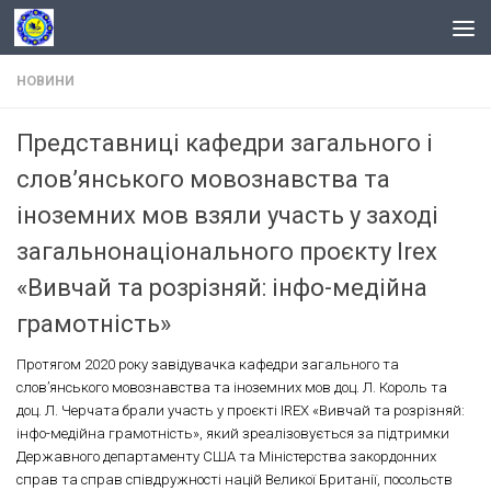
Skip to content
НОВИНИ
Представниці кафедри загального і
слов’янського мовознавства та
іноземних мов взяли участь у заході
загальнонаціонального проєкту Irex
«Вивчай та розрізняй: інфо-медійна
грамотність»
Протягом 2020 року завідувачка кафедри загального та
слов’янського мовознавства та іноземних мов доц. Л. Король та
доц. Л. Черчата брали участь у проєкті IREX «Вивчай та розрізняй:
інфо-медійна грамотність», який зреалізовується за підтримки
Державного департаменту США та Міністерства закордонних
справ та справ співдружності націй Великої Британії, посольств