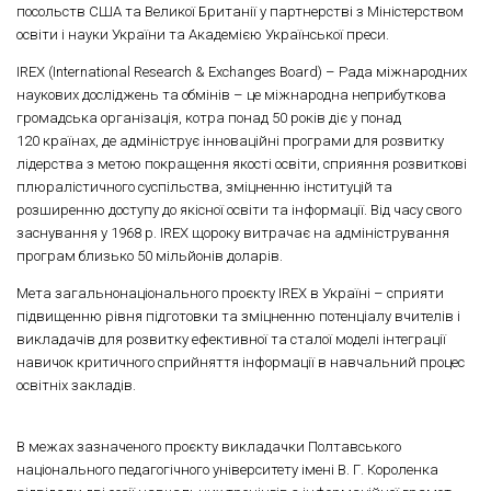
посольств США та Великої Британії у партнерстві з Міністерством
освіти і науки України та Академією Української преси.
IREX (International Research & Exchanges Board) – Рада міжнародних
наукових досліджень та обмінів – це міжнародна неприбуткова
громадська організація, котра понад 50 років діє у понад
120 країнах, де адмініструє інноваційні програми для розвитку
лідерства з метою покращення якості освіти, сприяння розвиткові
плюралістичного суспільства, зміцненню інституцій та
розширенню доступу до якісної освіти та інформації. Від часу свого
заснування у 1968 р. IREX щороку витрачає на адміністрування
програм близько 50 мільйонів доларів.
Мета загальнонаціонального проєкту IREX в Україні – сприяти
підвищенню рівня підготовки та зміцненню потенціалу вчителів і
викладачів для розвитку ефективної та сталої моделі інтеграції
навичок критичного сприйняття інформації в навчальний процес
освітніх закладів.
В межах зазначеного проєкту викладачки Полтавського
національного педагогічного універси­тету імені В. Г. Короленка