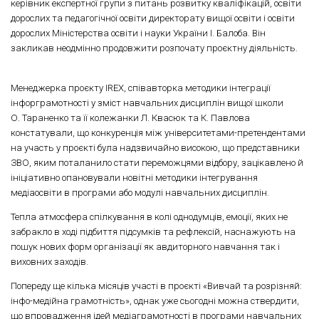
керівник експертної групи з питань розвитку кваліфікацій, освіти
дорослих та педагогічної освіти директорату вищої освіти і освіти
дорослих Міністерства освіти і науки України І. Балоба. Він
закликав неодмінно продовжити розпочату проєктну діяльність.
Менеджерка проєкту IREX, співавторка методики інтеграції
інфорграмотності у зміст навчальних дисциплін вищої школи
О. Тараненко та її колежанки Л. Квасюк та К. Павлова
констатували, що конкуренція між університетами-претендентами
на участь у проєкті була надзвичайно високою, що представники
ЗВО, яким поталанило стати переможцями відбору, зацікавлено й
ініціативно опановували новітні методики інтегрування
медіаосвіти в програми або модулі навчальних дисциплін.
Тепла атмосфера спілкування в колі однодумців, емоції, яких не
забракло в ході підбиття підсумків та рефлексій, наснажують на
пошук нових форм організації як авдиторного навчання так і
виховних заходів.
Попереду ще кілька місяців участі в проєкті «Вивчай та розрізняй:
інфо-медійна грамотність», однак уже сьогодні можна ствердити,
що впровадження ідей медіаграмотності в програми навчальних