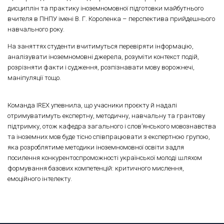
дисциплін та практику іноземномовної підготовки майбутнього
вчителя в ПНПУ імені В. Г. Короленка – перспектива прийдешнього
навчального року.
На заняттях студенти вчитимуться перевіряти інформацію,
аналізувати іноземномовні джерела, розуміти контекст подій,
розрізняти факти і судження, розпізнавати мову ворожнечі,
маніпуляції тощо.
Команда IREX упевнила, що учасники проєкту й надалі
отримуватимуть експертну, методичну, навчальну та грантову
підтримку, отож кафедра загального і слов’янського мовознавства
та іноземних мов буде тісно співпрацювати з експертною групою,
яка розроблятиме методики іноземномовної освіти задля
посилення конкурентоспроможності української молоді шляхом
формування базових компетенцій: критичного мислення,
емоційного інтелекту.