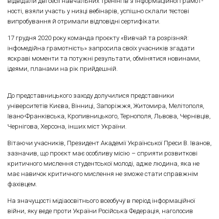
відвідали дві сесії навчальних тренінгів з інформаційної грамот­
ності, взяли участь у низці вебінарів, успішно скла­ли тестові
випробування й отримали відповідні сертифікати.
17 грудня 2020 року команда проєкту «Вивчай та розрізняй:
інфомедійна грамотність» запросила своїх учасників згадати
яскраві моменти та потужні результати, обмінятися новинами,
ідеями, планами на рік прийдешній.
До представницького заходу долучилися представники
університетів Києва, Вінниці, Запоріжжя, Житомира, Мелітополя,
Івано-Франківська, Кропивницького, Тернополя, Львова, Чернівців,
Чернігова, Херсона, інших міст України.
Вітаючи учасників, Президент Академії Української Преси В. Іванов,
зазначив, що проєкт має особливу місію – сприяти розвиткові
критичного мислення студентської молоді, адже людина, яка не
має навичок критичного мислення не зможе стати справжнім
фахівцем.
На значущості мідіаосвітнього всеобучу в період інформаційної
війни, яку веде проти України Російська Федерація, наголосив