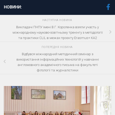
НОВИНИ:
НАСТУПНА НОВИНА
Викладачі ПНПУ імені В.Г. Короленка взяли участь у
міжнародному науково-освітньому тренінгу з методології
та практики CLIL в межах проєкту Erasmus+ КА2
ПОПЕРЕДНЯ НОВИНА
Відбувся міжнародний методичний семінар з
використання інформаційних технологій у навчанні
англомовного академічного письма на факультеті
філології та журналістики