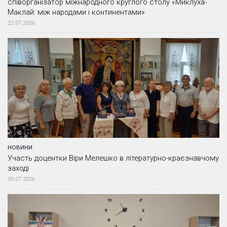
співорганізатор міжнародного круглого столу «Миклуха-
Маклай: між народами і континентами»
22.07.2026
НОВИНИ
Участь доцентки Віри Мелешко в літературно-краєзнавчому
заході
09.07.2026