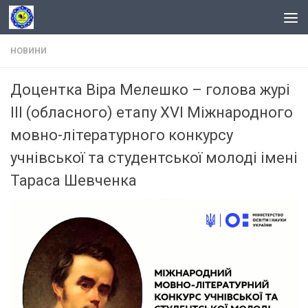
Skip to content
НОВИНИ
Доцентка Віра Мелешко – голова журі
ІІІ (обласного) етапу ХVІ Міжнародного
мовно-літературного конкурсу
учнівської та студентської молоді імені
Тараса Шевченка