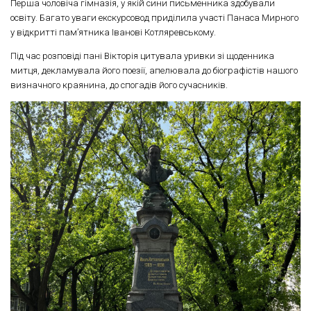
Перша чоловіча гімназія, у якій сини письменника здобували
освіту. Багато уваги екскурсовод приділила участі Панаса Мирного
у відкритті пам’ятника Іванові Котляревському.
Під час розповіді пані Вікторія цитувала уривки зі щоденника
митця, декламувала його поезії, апелювала до біографістів нашого
визначного краянина, до спогадів його сучасників.