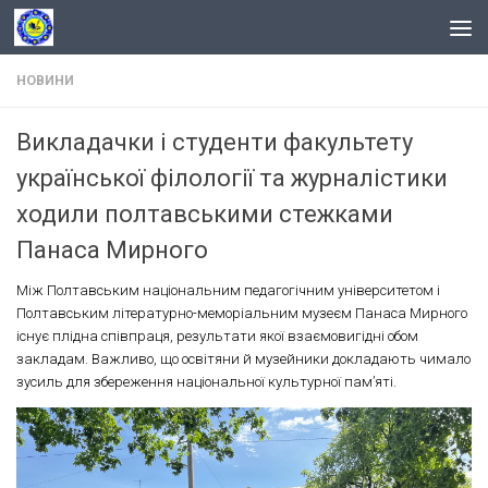
Skip to content
НОВИНИ
Викладачки і студенти факультету
української філології та журналістики
ходили полтавськими стежками
Панаса Мирного
Між Полтавським національним педагогічним університетом і
Полтавським літературно-меморіальним музеєм Панаса Мирного
існує плідна співпраця, результати якої взаємовигідні обом
закладам. Важливо, що освітяни й музейники докладають чимало
зусиль для збереження національної культурної пам’яті.