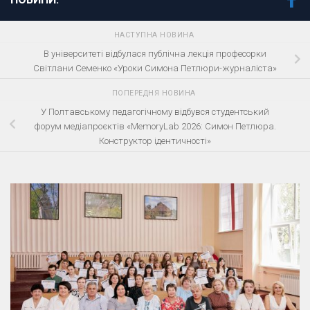
НАСТУПНА НОВИНА
В університеті відбулася публічна лекція професорки
Світлани Семенко «Уроки Симона Петлюри-журналіста»
ПОПЕРЕДНЯ НОВИНА
У Полтавському педагогічному відбувся студентський
форум медіапроєктів «MemoryLab 2026: Симон Петлюра.
Конструктор ідентичності»