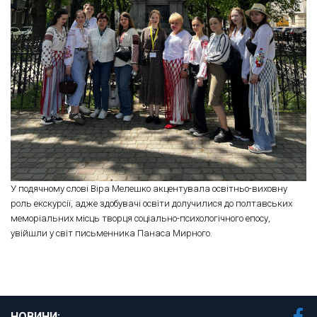
У подячному слові Віра Мелешко акцентувала освітньо-виховну
роль екскурсії, адже здобувачі освіти долучилися до полтавських
меморіальних місць творця соціально-психологічного епосу,
увійшли у світ письменника Панаса Мирного.
НОВИНИ: