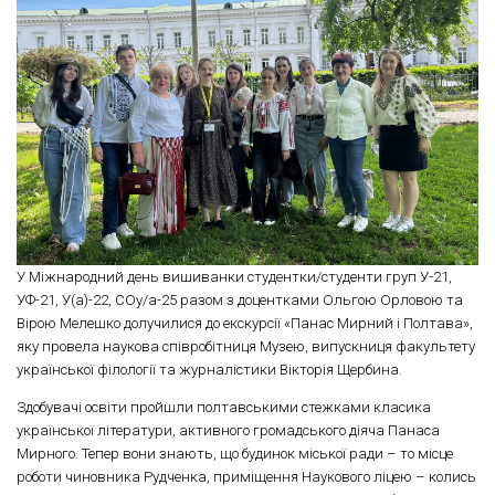
У Міжнародний день вишиванки студентки/студенти груп У-21,
УФ-21, У(а)-22, СОу/а-25 разом з доцентками Ольгою Орловою та
Вірою Мелешко долучилися до екскурсії «Панас Мирний і Полтава»,
яку провела наукова співробітниця Музею, випускниця факультету
української філології та журналістики Вікторія Щербина.
Здобувачі освіти пройшли полтавськими стежками класика
української літератури, активного громадського діяча Панаса
Мирного. Тепер вони знають, що будинок міської ради – то місце
роботи чиновника Рудченка, приміщення Наукового ліцею – колись