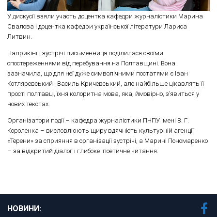
У дискусії взяли участь доцентка кафедри журналістики Марина
Свалова і доцентка кафедри української літератури Лариса
Литвин.
Наприкінці зустрічі письменниця поділилася своїми
спостереженнями від перебування на Полтавщині. Вона
зазначила, що для неї дуже символічними постатями є Іван
Котляревський і Василь Кричевський, але найбільше цікавлять її
прості полтавці, їхня колоритна мова, яка, ймовірно, з’явиться у
нових текстах.
Організатори події – кафедра журналістики ПНПУ імені В. Г.
Короленка – висловлюють щиру вдячність культурній агенції
«Терени» за сприяння в організації зустрічі, а Марині Пономаренко
– за відкритий діалог і глибоке поетичне читання.
НОВИНИ: