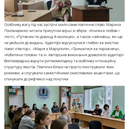
Особливу вагу під час зустрічі мало саме поетичне слово. Марина
Пономаренко читала присутнім вірші зі збірок «Книжка любові і
люті», «Путівник по урвищу й околицях», а також найновіші, які ще
не увійшли до видань. Аудиторії відгукнулися глибокі за змістом
поезії «Нестор», «Марія з Маріуполя», «Триматися за порожнечу»,
«Кобиляча голова» та ін. Авторське виконання дозволило аудиторії
безпосередньо відчути ритмомелодику та особливу інтонаційну
структуру текстів. Поетичні блоки не просто ілюстрували тези
розмови, а слугували самостійними смисловими акцентами, що
спонукали до рефлексії над почутим.