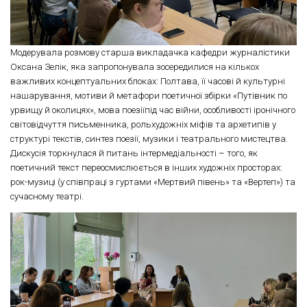
Модерувала розмову старша викладачка кафедри журналістики
Оксана Зелік, яка запропонувала зосередилися на кількох
важливих концептуальних блоках: Полтава, її часові й культурні
нашарування, мотиви й метафори поетичної збірки «Путівник по
урвищу й околицях», мова поезіїпід час війни, особливості іронічного
світовідчуття письменника, рольхудожніх міфів та архетипів у
структурі текстів, синтез поезії, музики і театрального мистецтва.
Дискусія торкнулася й питань інтермедіальності – того, як
поетичний текст переосмислюється в інших художніх просторах:
рок-музиці (у співпраці з гуртами «Мертвий півень» та «Вертеп») та
сучасному театрі.