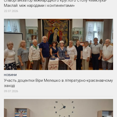
співорганізатор міжнародного круглого столу «Миклуха-
Маклай: між народами і континентами»
22.07.2026
НОВИНИ
Участь доцентки Віри Мелешко в літературно-краєзнавчому
заході
09.07.2026