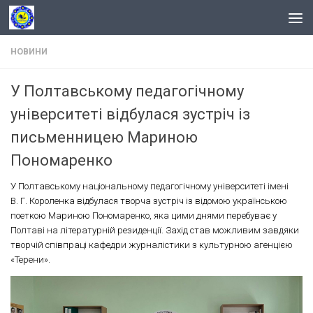
Skip to content
НОВИНИ
У Полтавському педагогічному
університеті відбулася зустріч із
письменницею Мариною
Пономаренко
У Полтавському національному педагогічному університеті імені
В. Г. Короленка відбулася творча зустріч із відомою українською
поеткою Мариною Пономаренко, яка цими днями перебуває у
Полтаві на літературній резиденції. Захід став можливим завдяки
творчій співпраці кафедри журналістики з культурною агенцією
«Терени».