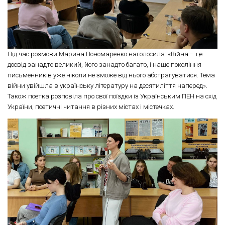
Під час розмови Марина Пономаренко наголосила: «Війна – це
досвід занадто великий, його занадто багато, і наше покоління
письменників уже ніколи не зможе від нього абстрагуватися. Тема
війни увійшла в українську літературу на десятиліття наперед».
Також поетка розповіла про свої поїздки із Українським ПЕН на схід
України, поетичні читання в різних містах і містечках.