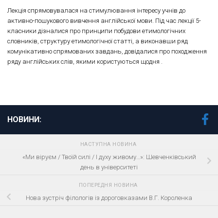
Лекція спрямовувалася на стимулювання інтересу учнів до
активно-пошукового вивчення англійської мови. Під час лекції 5-
класники дізналися про принципи побудови етимологічних
словників, структуру етимологічної статті, а виконавши ряд
комунікативно спрямованих завдань, довідалися про походження
ряду англійських слів, якими користуються щодня .
НОВИНИ:
НАСТУПНА НОВИНА
«Ми віруєм / Твоїй силі / І духу живому…»: Шевченківський
день в університеті
ПОПЕРЕДНЯ НОВИНА
Нова зустріч філологів із дороговказами В.Г. Короленка