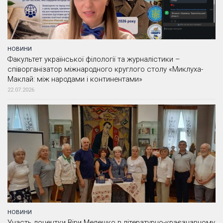
НОВИНИ
Факультет української філології та журналістики –
співорганізатор міжнародного круглого столу «Миклуха-
Маклай: між народами і континентами»
22.07.2026
НОВИНИ
Участь доцентки Віри Мелешко в літературно-краєзнавчому