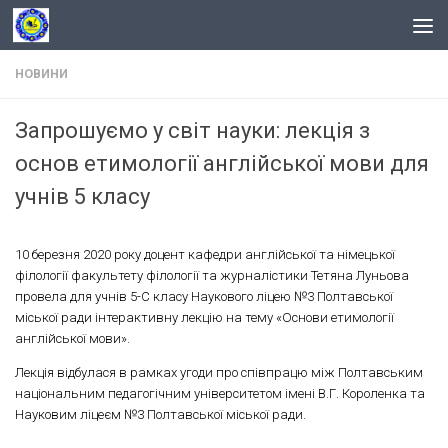
Skip to content
НОВИНИ
Запрошуємо у світ науки: лекція з
основ етимології англійської мови для
учнів 5 класу
10 березня 2020 року доцент кафедри англійської та німецької
філології факультету філології та журналістики Тетяна Луньова
провела для учнів 5-С класу Наукового ліцею №3 Полтавської
міської ради інтерактивну лекцію на тему «Основи етимології
англійської мови».
Лекція відбулася в рамках угоди про співпрацю між Полтавським
національним педагогічним університетом імені В.Г. Короленка та
Науковим ліцеєм №3 Полтавської міської ради.