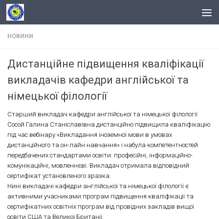
Skip to content
НОВИНИ
Дистанційне підвищення кваліфікації
викладачів кафедри англійської та
німецької філології
Старший викладач кафедри англійської та німецької філології
Сосой Галина Станіславівна дистанційно підвищила кваліфікацію
під час вебінару «Викладання іноземної мови в умовах
дистанційного та он-лайн навчання» і набула компетентностей
передбачених стандартами освіти: професійні, інформаційно-
комунікаційні, мовленнєві. Викладач отримала відповідний
сертифікат установленого зразка.
Нині викладачі кафедри англійської та німецької філології є
активними учасниками програм підвищення кваліфікації та
сертифікатних освітніх програм від провідних закладів вищої
освіти США та Великої Британії.