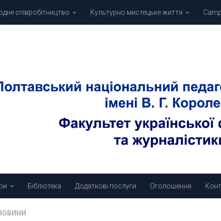
дне співробітництво
Культурно мистецьке життя
Campu
ри
Бібліотека
Додаткові послуги
Оголошення
Конт
НОВИНИ