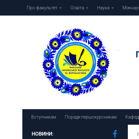
Про факультет
Освіта
Наука
Міжнаро
Skip to content
Вступникам
Поради першокурсникам
Кафед
НОВИНИ: