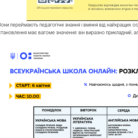
Вони переймають педагогічні знання і вміння від найкращих о
становлення має вагоме значення: він виразно прикладний, а