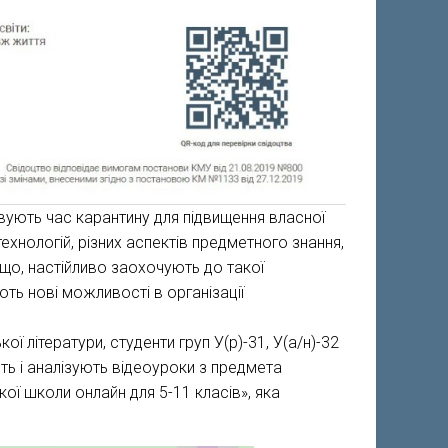
вують час карантину для підвищення власної
технологій, різних аспектів предметного знання,
що, настійливо заохочують до такої
ть нові можливості в організації
ї літератури, студенти груп У(р)-31, У(а/н)-32
ть і аналізують відеоуроки з предмета
ької школи онлайн для 5-11 класів», яка