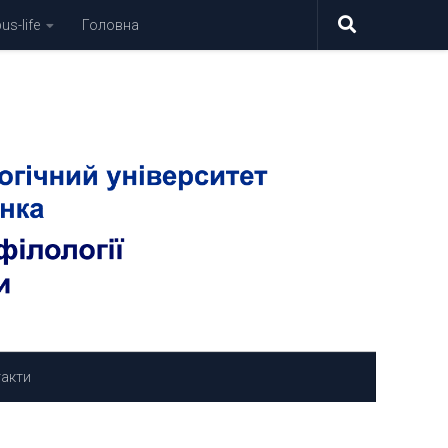
s-life
Головна
акти