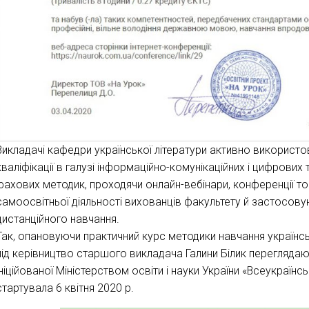
Викладачі кафедри української літератури активно використо
кваліфікації в галузі інформаційно-комунікаційних і цифрових 
фахових методик, проходячи онлайн-вебінари, конференції то
самоосвітньої діяльності вихованців факультету й застосовую
дистанційного навчання.
Так, опановуючи практичний курс методики навчання українсько
під керівництво старшого викладача Галини Білик переглядаю
ініційованої Міністерством освіти і науки України «Всеукраїнс
стартувала 6 квітня 2020 р.