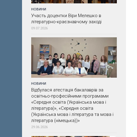
НОВИНИ
Участь доцентки Віри Мелешко в
літературно-краєзнавчому заході
09.07.2026
НОВИНИ
Відбулася атестація бакалаврів за
освітньо-професійними програмами
«Середня освіта (Українська мова і
література)», «Середня освіта
(Українська мова і література та мова і
література (німецька))»
29.06.2026