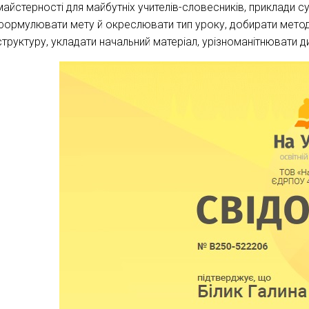
майстерності для майбутніх учителів-словесників, приклади 
формулювати мету й окреслювати тип уроку, добирати метод
структуру, укладати начальний матеріал, урізноманітнювати д