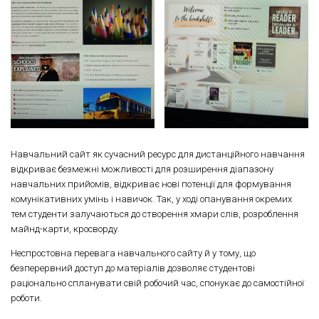
Навчальний сайт як сучасний ресурс для дистанційного навчання
відкриває безмежні можливості для розширення діапазону
навчальних прийомів, відкриває нові потенції для формування
комунікативних умінь і навичок. Так, у ході опанування окремих
тем студенти залучаються до створення хмари слів, розроблення
майнд-карти, кросворду.
Неспростовна перевага навчального сайту й у тому, що
безперервний доступ до матеріалів дозволяє студентові
раціонально спланувати свій робочий час, спонукає до самостійної
роботи.