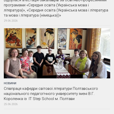
Відбулася атестація бакалаврів за освітньо-професійними
програмами «Середня освіта (Українська мова і
література)», «Середня освіта (Українська мова і література
та мова і література (німецька))»
29.06.2026
НОВИНИ
Співпраця кафедри світової літератури Полтавського
національного педагогічного університету імені В.Г.
Короленка із IT Step School м. Полтави
25.06.2026