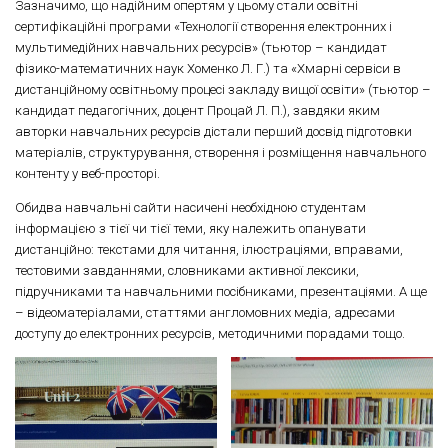
Зазначимо, що надійним опертям у цьому стали освітні
сертифікаційні програми «Технології створення електронних і
мультимедійних навчальних ресурсів» (тьютор – кандидат
фізико-математичних наук Хоменко Л. Г.) та «Хмарні сервіси в
дистанційному освітньому процесі закладу вищої освіти» (тьютор –
кандидат педагогічних, доцент Процай Л. П.), завдяки яким
авторки навчальних ресурсів дістали перший досвід підготовки
матеріалів, структурування, створення і розміщення навчального
контенту у веб-просторі.
Обидва навчальні сайти насичені необхідною студентам
інформацією з тієї чи тієї теми, яку належить опанувати
дистанційно: текстами для читання, ілюстраціями, вправами,
тестовими завданнями, словниками активної лексики,
підручниками та навчальними посібниками, презентаціями. А ще
– відеоматеріалами, статтями англомовних медіа, адресами
доступу до електронних ресурсів, методичними порадами тощо.