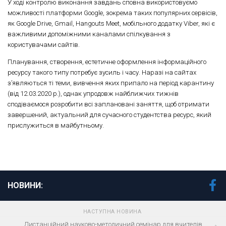
У ході контролю виконання завдань сповна використовуємо
можливості платформи Google, зокрема таких популярних сервісів,
як Google Drive, Gmail, Hangouts Meet, мобільного додатку Viber, які є
важливими допоміжними каналами спілкування з
користувачами сайтів.
Планування, створення, естетичне оформлення інформаційного
ресурсу такого типу потребує зусиль і часу. Наразі на сайтах
з’являються ті теми, вивчення яких припало на період карантину
(від 12.03.2020 р.), однак упродовж найближчих тижнів
сподіваємося розробити всі заплановані заняття, щоб отримати
завершений, актуальний для сучасного студентства ресурс, який
прислужиться в майбутньому.
НОВИНИ:
НАСТУПНА НОВИНА
Дистанційний науково-методичний семінар для вчителів