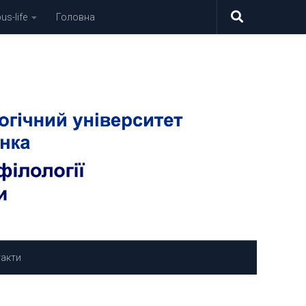
s-life
Головна
акти