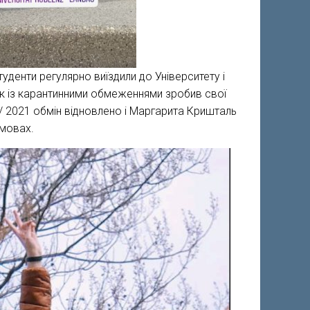
уденти регулярно виїздили до Університету і
ік із карантинними обмеженнями зробив свої
 / 2021 обмін відновлено і Маргарита Кришталь
умовах.