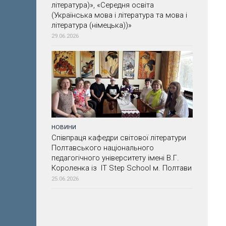
література)», «Середня освіта
(Українська мова і література та мова і
література (німецька))»
29.06.2026
НОВИНИ
Співпраця кафедри світової літератури
Полтавського національного
педагогічного університету імені В.Г.
Короленка із IT Step School м. Полтави
25.06.2026