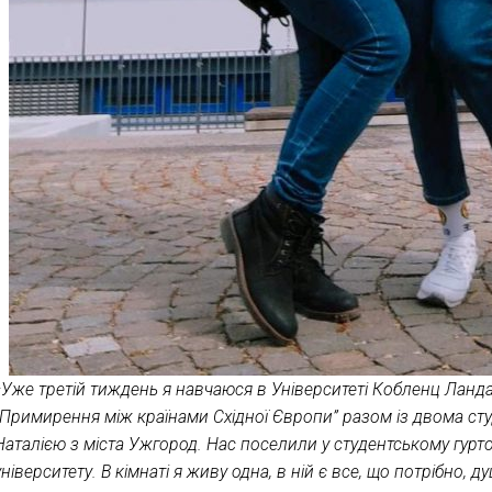
«Уже третій тиждень я навчаюся в Університеті Кобленц Ланд
“Примирення між країнами Східної Європи” разом із двома сту
Наталією з міста Ужгород. Нас поселили у студентському гурто
університету. В кімнаті я живу одна, в ній є все, що потрібно, 