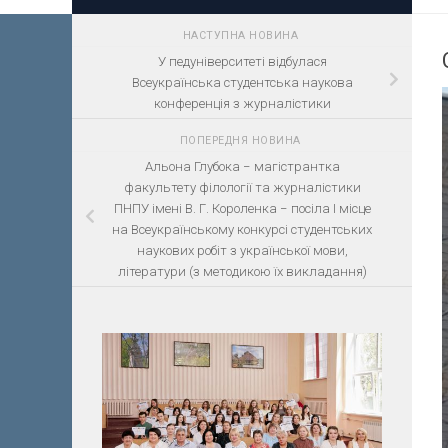
НАСТУПНА НОВИНА
У педуніверситеті відбулася
Всеукраїнська студентська наукова
конференція з журналістики
ПОПЕРЕДНЯ НОВИНА
Альона Глубока − магістрантка
факультету філології та журналістики
ПНПУ імені В. Г. Короленка − посіла І місце
на Всеукраїнському конкурсі студентських
наукових робіт з української мови,
літератури (з методикою їх викладання)