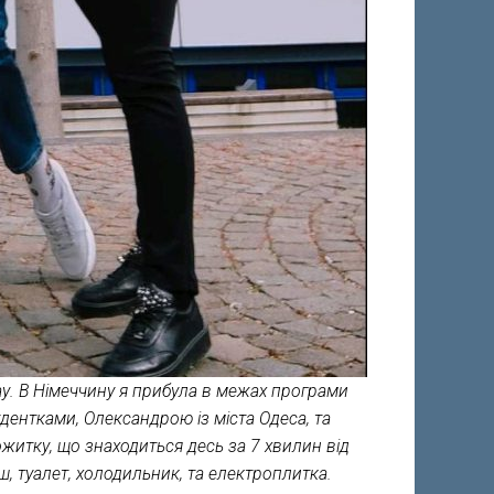
ау. В Німеччину я прибула в межах програми
дентками, Олександрою із міста Одеса, та
житку, що знаходиться десь за 7 хвилин від
душ, туалет, холодильник, та електроплитка.