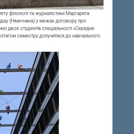
тету філології та журналістики Маргарита
ндау (Німеччина) у межах договору про
чно двоє студентів спеціальності «Середня
протягом семестру долучитися до навчального