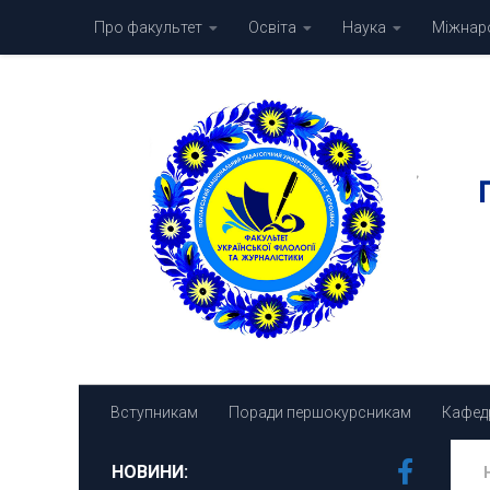
Про факультет
Освіта
Наука
Міжнаро
Skip to content
Вступникам
Поради першокурсникам
Кафед
НОВИНИ: