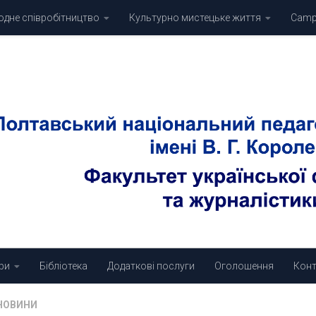
дне співробітництво
Культурно мистецьке життя
Campu
ри
Бібліотека
Додаткові послуги
Оголошення
Конт
НОВИНИ