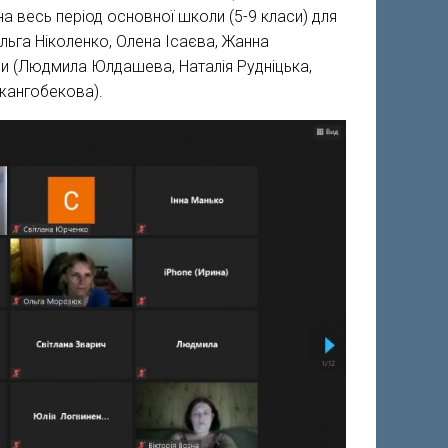
на весь період основної школи (5-9 класи) для
льга Ніколенко, Олена Ісаєва, Жанна
їни (Людмила Юлдашева, Наталія Рудніцька,
Джангобекова).