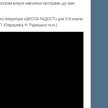
програм власні навчальні програми, що має
ної літератури «ШКОЛА РАДОСТІ» для 5-9 класів
. Юлдашева, Н. Рудніцька та ін.).