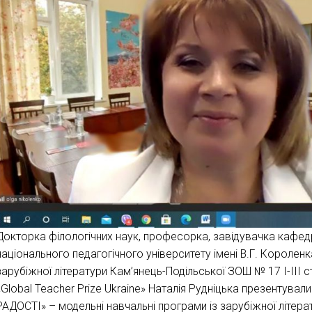
Докторка філологічних наук, професорка, завідувачка кафед
національного педагогічного університету імені В.Г. Короленк
зарубіжної літератури Кам’янець-Подільської ЗОШ № 17 І-ІІІ с
«Global Teacher Prize Ukraine» Наталія Рудніцька презентув
РАДОСТІ» – модельні навчальні програми із зарубіжної літерат