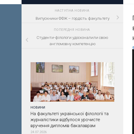
НАСТУПНА НОВИНА
Випускники ФФЖ – гордість факультету
ПОПЕРЕДНЯ НОВИНА
Студенти-філологи удосконалили свою
англомовну компетенцію
НОВИНИ
На факультеті української філології та
журналістики відбулося урочисте
вручення дипломів бакалаврам
24.07.2026