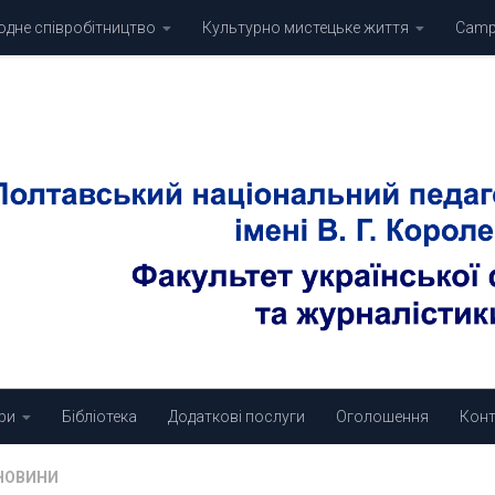
дне співробітництво
Культурно мистецьке життя
Campu
ри
Бібліотека
Додаткові послуги
Оголошення
Конт
НОВИНИ