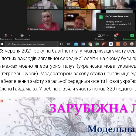
23 червня 2021 року на базі Інституту модернізації змісту ос
пілотних закладів загальної середньої освіти, на якому були 
в межах мовно-літературної галузі (українська мова, українсь
інтегровані курси). Модератором заходу стала начальниця в
забезпечення змісту загальної середньої освіти Нової україн
Олена Гайдамака. У вебінарі взяли участь понад 320 педагогів і