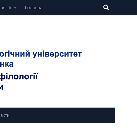
s-life
Головна
акти