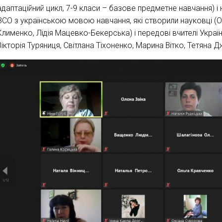
адаптаційний цикл, 7-9 класи – базове предметне навчання) і 
ЗСО з українською мовою навчання, які створили науковці (О
Клименко, Лідія Мацевко-Бекерська) і передові вчителі Укра
Вікторія Туряниця, Світлана Тіхоненко, Марина Вітко, Тетяна 