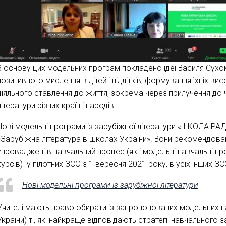
В основу цих модельних програм покладено ідеї Василя Сух
позитивного мислення в дітей і підлітків, формування їхніх ви
діяльного ставлення до життя, зокрема через прилучення до ч
літератури різних країн і народів.
Нові модельні програми із зарубіжної літератури «ШКОЛА РАД
«Зарубіжна література в школах України». Вони рекомендовані 
упроваджені в навчальний процес (як і модельні навчальні пр
курсів) у пілотних ЗСО з 1 вересня 2021 року, в усіх інших З
Нові модельні програми із зарубіжної літератури
Учителі мають право обирати із запропонованих модельних
України) ті, які найкраще відповідають стратегії навчального 