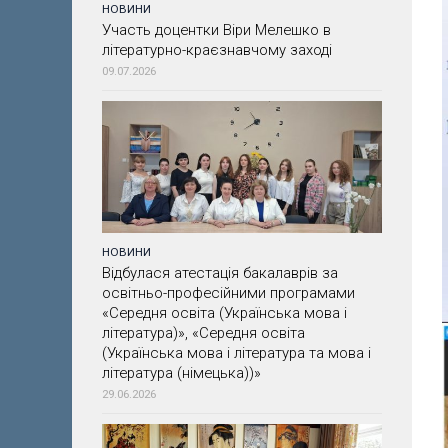
НОВИНИ
Участь доцентки Віри Мелешко в
літературно-краєзнавчому заході
09.07.2026
НОВИНИ
Відбулася атестація бакалаврів за
освітньо-професійними програмами
«Середня освіта (Українська мова і
література)», «Середня освіта
(Українська мова і література та мова і
література (німецька))»
29.06.2026