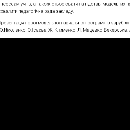
інтересам учнів, а також створювати на підставі модельних 
схвалити педагогічна рада закладу.
Презентація нової модельної навчальної програми із зарубіж
(О.Ніколенко, О.Ісаєва, Ж. Клименко, Л. Мацевко-Бекерська, Л