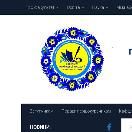
Про факультет
Освіта
Наука
Міжнаро
Skip to content
Вступникам
Поради першокурсникам
Кафед
НОВИНИ: