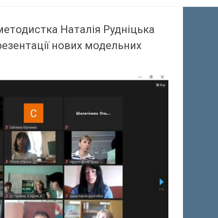
методистка Наталія Рудніцька
презентації нових модельних