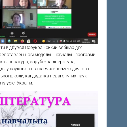
віти відбувся Всеукраїнський вебінар для
представлені нові модельні навчальні програми
ка література, зарубіжна література,
ідділу наукового та навчально-методичного
ської школи, кандидатка педагогічних наук
з усієї України.