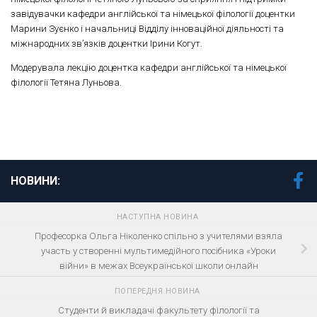
завідувачки кафедри англійської та німецької філології доцентки
Марини Зуєнко і начальниці Відділу інноваційної діяльності та
міжнародних зв’язків доцентки Ірини Когут.
Модерувала лекцію доцентка кафедри англійської та німецької
філології Тетяна Луньова.
НОВИНИ:
НАСТУПНА НОВИНА
Професорка Ольга Ніколенко спільно з учителями взяла
участь у створенні мультимедійного посібника «Уроки
війни» в межах Всеукраїнської школи онлайн
ПОПЕРЕДНЯ НОВИНА
Студенти й викладачі факультету філології та