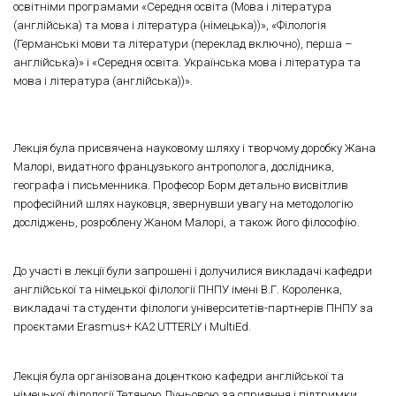
освітніми програмами «Середня освіта (Мова і література
(англійська) та мова і література (німецька))», «Філологія
(Германські мови та літератури (переклад включно), перша –
англійська)» і «Середня освіта. Українська мова і література та
мова і література (англійська))».
Лекція була присвячена науковому шляху і творчому доробку Жана
Малорі, видатного французького антрополога, дослідника,
географа і письменника. Професор Борм детально висвітлив
професійний шлях науковця, звернувши увагу на методологію
досліджень, розроблену Жаном Малорі, а також його філософію.
До участі в лекції були запрошені і долучилися викладачі кафедри
англійської та німецької філології ПНПУ імені В.Г. Короленка,
викладачі та студенти філологи університетів-партнерів ПНПУ за
проєктами Erasmus+ КА2 UTTERLY і MultiEd.
Лекція була організована доценткою кафедри англійської та
німецької філології Тетяною Луньовою за сприяння і підтримки