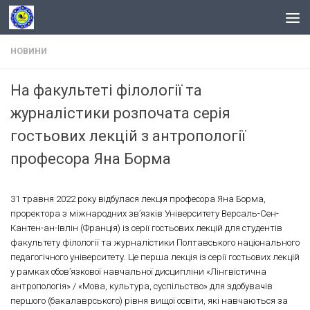
Skip to content
НОВИНИ
На факультеті філології та
журналістики розпочата серія
гостьових лекцій з антропології
професора Яна Борма
31 травня 2022 року відбулася лекція професора Яна Борма,
проректора з міжнародних зв’язків Університету Версаль-Сен-
Кантен-ан-Івлін (Франція) із серії гостьових лекцій для студентів
факультету філології та журналістики Полтавського національного
педагогічного університету. Це перша лекція із серії гостьових лекцій
у рамках обов’язкової навчальної дисципліни «Лінгвістична
антропологія» / «Мова, культура, суспільство» для здобувачів
першого (бакалаврського) рівня вищої освіти, які навчаються за