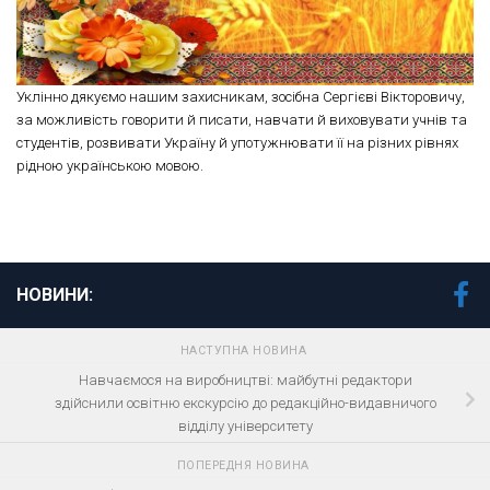
Уклінно дякуємо нашим захисникам, зосібна Сергієві Вікторовичу,
за можливість говорити й писати, навчати й виховувати учнів та
студентів, розвивати Україну й употужнювати її на різних рівнях
рідною українською мовою.
НОВИНИ:
НАСТУПНА НОВИНА
Навчаємося на виробництві: майбутні редактори
здійснили освітню екскурсію до редакційно-видавничого
відділу університету
ПОПЕРЕДНЯ НОВИНА