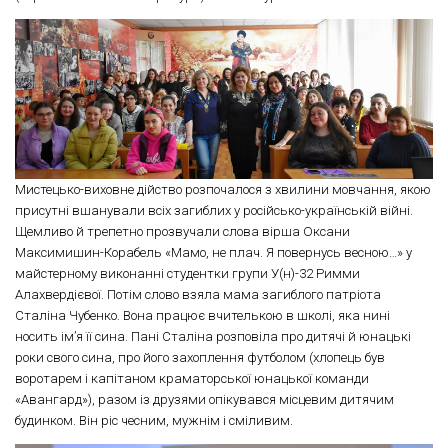
Мистецько-виховне дійство розпочалося з хвилини мовчання, якою
присутні вшанували всіх загиблих у російсько-українській війні.
Щемливо й трепетно прозвучали слова вірша Оксани
Максимишин-Корабель «Мамо, не плач. Я повернусь весною…» у
майстерному виконанні студентки групи У(н)-32 Римми
Алахвердієвої. Потім слово взяла мама загиблого патріота
Сталіна Чубенко. Вона працює вчителькою в школі, яка нині
носить ім’я її сина. Пані Сталіна розповіла про дитячі й юнацькі
роки свого сина, про його захоплення футболом (хлопець був
воротарем і капітаном краматорської юнацької команди
«Авангард»), разом із друзями опікувався місцевим дитячим
будинком. Він ріс чесним, мужнім і сміливим.