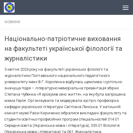
Skip to content
НОВИНИ
Національно-патріотичне виховання
на факультеті української філології та
журналістики
5 квітня 2024 року на факультеті української філології та
журналістики Полтавського національного педагогічного
університету імені В.Г. Короленка відбулась щемлива і суспільно
значуща подія – літературно-меморіальна презентація збірки
Степана Чубенка «Я зрозумів сенс життя», на яку була запрошена
мама Героя. Організувала та модерувала зустріч професорка
кафедри української літератури Світлана Ленська. У затишній
кімнаті-музеї Раїси Кириченко зібралися викладачі факультету та
студенти освітньо-професійних програм спеціальностей 014.01
Середня освіта (Українська мова і література), 035.01 Філологія
(Українська мова і література) та 061. Журналістика.