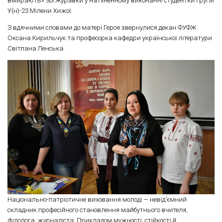
вмирають» Зої Журавки у натхненному виконанні студентки групи
У(н)-23 Мілени Хижої.
З вдячними словами до матері Героя звернулися декан ФУФЖ
Оксана Кирильчук та професорка кафедри української літератури
Світлана Ленська
.
Національно-патріотичне виховання молоді – невід’ємний
складник професійного становлення майбутнього вчителя,
філолога, журналіста. Прикладом мужності, стійкості й