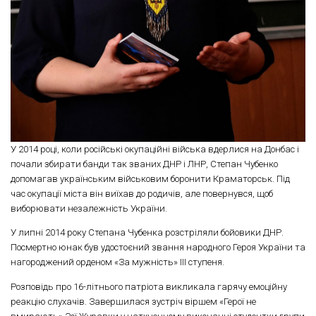
У 2014 році, коли російські окупаційні війська вдерлися на Донбас і
почали збирати банди так званих ДНР і ЛНР, Степан Чубенко
допомагав українським військовим боронити Краматорськ. Під
час окупації міста він виїхав до родичів, але повернувся, щоб
виборювати незалежність України.
У липні 2014 року Степана Чубенка розстріляли бойовики ДНР.
Посмертно юнак був удостоєний звання народного Героя України та
нагороджений орденом «За мужність» ІІІ ступеня.
Розповідь про 16-літнього патріота викликала гарячу емоційну
реакцію слухачів. Завершилася зустріч віршем «Герої не