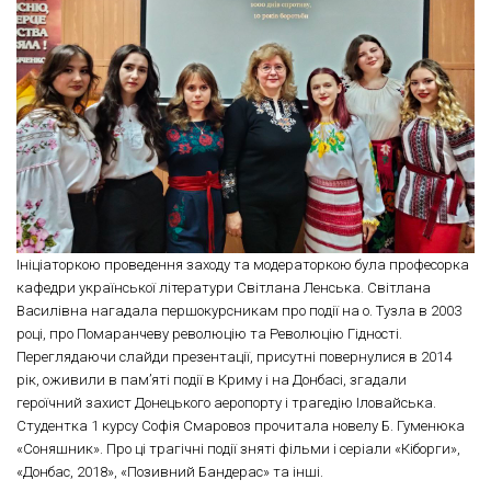
Ініціаторкою проведення заходу та модераторкою була професорка
кафедри української літератури Світлана Ленська. Світлана
Василівна нагадала першокурсникам про події на о. Тузла в 2003
році, про Помаранчеву революцію та Революцію Гідності.
Переглядаючи слайди презентації, присутні повернулися в 2014
рік, оживили в пам’яті події в Криму і на Донбасі, згадали
героїчний захист Донецького аеропорту і трагедію Іловайська.
Студентка 1 курсу Софія Смаровоз прочитала новелу Б. Гуменюка
«Соняшник». Про ці трагічні події зняті фільми і серіали «Кіборги»,
«Донбас, 2018», «Позивний Бандерас» та інші.