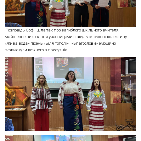
Розповідь Софії Шлапак про загиблого шкільного вчителя,
майстерне виконання учасницями факультетського колективу
«Жива вода» пісень «Біля тополі» і «Благослови» емоційно
сколихнули кожного з присутніх.