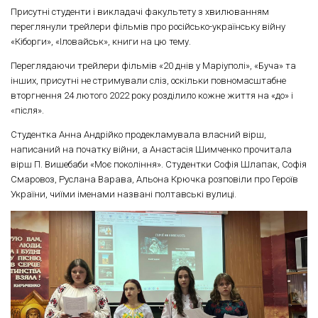
Присутні студенти і викладачі факультету з хвилюванням
переглянули трейлери фільмів про російсько-українську війну
«Кіборги», «Іловайськ», книги на цю тему.
Переглядаючи трейлери фільмів «20 днів у Маріуполі», «Буча» та
інших, присутні не стримували сліз, оскільки повномасштабне
вторгнення 24 лютого 2022 року розділило кожне життя на «до» і
«після».
Студентка Анна Андрійко продекламувала власний вірш,
написаний на початку війни, а Анастасія Шимченко прочитала
вірш П. Вишебаби «Моє покоління». Студентки Софія Шлапак, Софія
Смаровоз, Руслана Варава, Альона Крючка розповіли про Героїв
України, чиїми іменами названі полтавські вулиці.