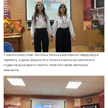
У заключному слові Світлана Ленська висловила тверду віру в
перемогу, а декан факультету Оксана Кирильчук закликала
студентів вшанувати пам’ять полеглих героїв хвилиною
мовчання.