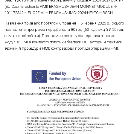
реалізують у ВНУ імені Лесі Українки упродовж 2024-2027 років /
(EU Counteraction to FIMI) ERASMUS+ JEAN MONNET MODULE №
101172342 – EUC2FIMI – ERASMUS-JMO-2024-HEI-TCH-RSCH.
Навчання тривало протягом 6 травня – 5 червня 2025 р. Усього
навчальна програма передбачала 80 год. (60 год лекцій й 20 год.
самостійної роботи). Програма тренінгу складалася з таких
модулів: FIMI в контексті політики безпеки ЄС; актори й тактики,
техніки й процедури FIMI; контрзаходи протидії операціям FIMI.