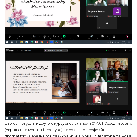
Цьогоріч студенти другого курсу спеціальності 014.01 Середня освіта
(Українська мова і література) за освітньо-професійною
програмою «Середня освіта (Українська мова і література та мова