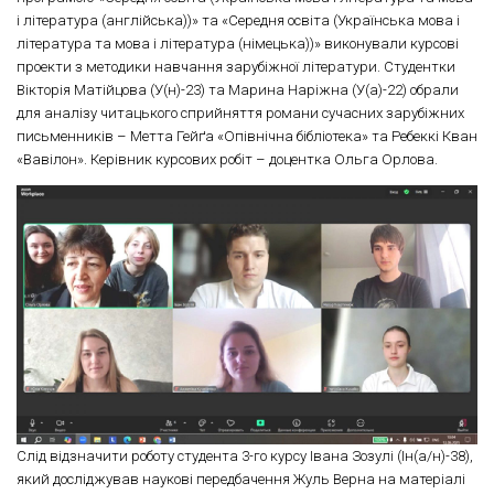
і література (англійська))» та «Середня освіта (Українська мова і
література та мова і література (німецька))» виконували курсові
проекти з методики навчання зарубіжної літератури. Студентки
Вікторія Матійцова (У(н)-23) та Марина Наріжна (У(а)-22) обрали
для аналізу читацького сприйняття романи сучасних зарубіжних
письменників – Метта Гейґа «Опівнічна бібліотека» та Ребеккі Кван
«Вавілон». Керівник курсових робіт – доцентка Ольга Орлова.
Слід відзначити роботу студента 3-го курсу Івана Зозулі (Ін(а/н)-38),
який досліджував наукові передбачення Жуль Верна на матеріалі