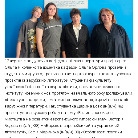
12 червня завідувачка кафедри світової літератури професорка
Ольга Ніколенко та доцентка кафедри Ольга Орлова провели зі
студентами другого, третього та четвертого курсів захист курсових
проєктів із зарубіжної літератури. Студенти факультету
української філології та журналістики, навчально-наукового
інституту іноземних мов протягом навчального року досліджували
літературні напрями, тематичні спрямування, окремі персоналії
зарубіжної літератури. Так, студентка Дарина Вовк (Ін(а/н)-48)
презентувала курсову роботу на тему «Вплив японського
мистецтва на розвиток європейського імпресіонізму», Вікторія
Бєдова (Ін(а/н)-38) – «Бароко в європейський та українській
літературі», Софія Мариноха (Ін(а/н)-38) «Особливості поетики