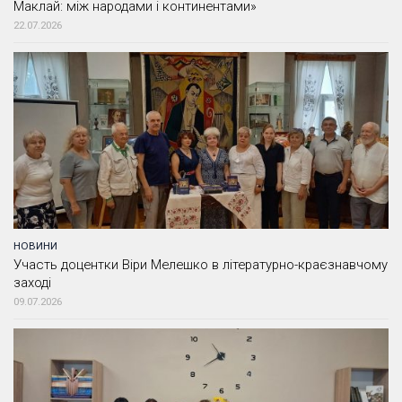
Маклай: між народами і континентами»
22.07.2026
НОВИНИ
Участь доцентки Віри Мелешко в літературно-краєзнавчому
заході
09.07.2026