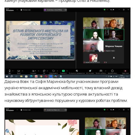
хайку» (науковий керівник – професор Ольга Ніколенко).
Дарина Вовк та Софія Мариноха були учасниками програми
україно-японської академічної мобільності, тому власний досвід
знайомства з японською культурою сприяв актуальності та
науковому обґрунтуванню порушених у курсових роботах проблем.