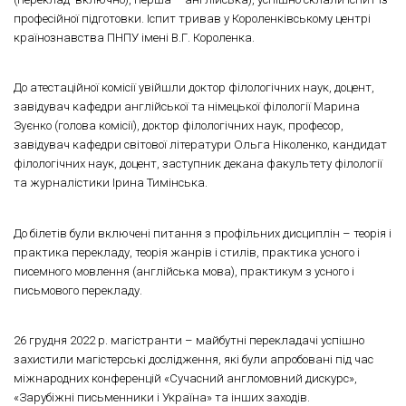
професійної підготовки. Іспит тривав у Короленківському центрі
країнознавства ПНПУ імені В.Г. Короленка.
До атестаційної комісії увійшли доктор філологічних наук, доцент,
завідувач кафедри англійської та німецької філології Марина
Зуєнко (голова комісії), доктор філологічних наук, професор,
завідувач кафедри світової літератури Ольга Ніколенко, кандидат
філологічних наук, доцент, заступник декана факультету філології
та журналістики Ірина Тимінська.
До білетів були включені питання з профільних дисциплін – теорія і
практика перекладу, теорія жанрів і стилів, практика усного і
писемного мовлення (англійська мова), практикум з усного і
письмового перекладу.
26 грудня 2022 р. магістранти – майбутні перекладачі успішно
захистили магістерські дослідження, які були апробовані під час
міжнародних конференцій «Сучасний англомовний дискурс»,
«Зарубіжні письменники і Україна» та інших заходів.