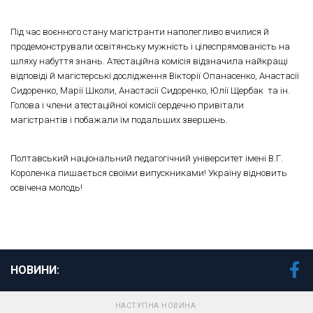
Під час воєнного стану магістранти наполегливо вчилися й
продемонстрували освітянську мужність і цілеспрямованість на
шляху набуття знань. Атестаційна комісія відзначила найкращі
відповіді й магістерські дослідження Вікторії Опанасенко, Анастасії
Сидоренко, Марії Школи, Анастасії Сидоренко, Юлії Щербак та ін.
Голова і члени атестаційної комісії сердечно привітали
магістрантів і побажали їм подальших звершень.
Полтавський національний педагогічний університет імені В.Г.
Короленка пишається своїми випускниками! Україну відновить
освічена молодь!
НОВИНИ:
НАСТУПНА НОВИНА