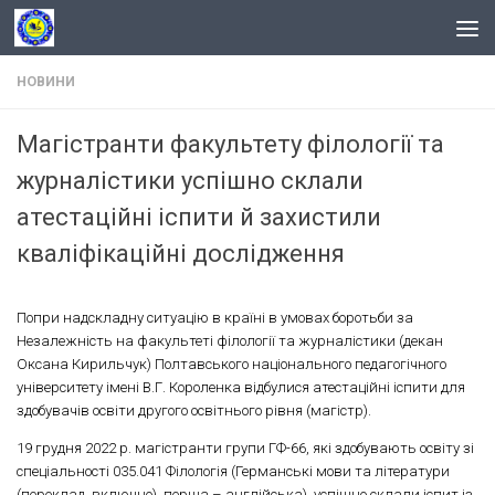
Skip to content
НОВИНИ
Магістранти факультету філології та
журналістики успішно склали
атестаційні іспити й захистили
кваліфікаційні дослідження
Попри надскладну ситуацію в країні в умовах боротьби за
Незалежність на факультеті філології та журналістики (декан
Оксана Кирильчук) Полтавського національного педагогічного
університету імені В.Г. Короленка відбулися атестаційні іспити для
здобувачів освіти другого освітнього рівня (магістр).
19 грудня 2022 р. магістранти групи ГФ-66, які здобувають освіту зі
спеціальності 035.041 Філологія (Германські мови та літератури
(переклад включно), перша – англійська), успішно склали іспит із