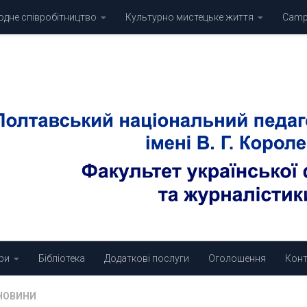
дне співробітництво
Культурно мистецьке життя
Campu
ри
Бібліотека
Додаткові послуги
Оголошення
Конт
НОВИНИ