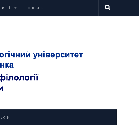
s-life
Головна
акти