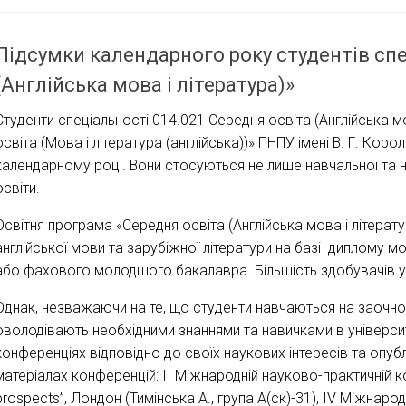
Підсумки календарного року студентів спе
(Англійська мова і література)»
Студенти спеціальності 014.021 Середня освіта (Англійська м
освіта (Мова і література (англійська))» ПНПУ імені В. Г. Кор
календарному році. Вони стосуються не лише навчальної та н
освіти.
Освітня програма «Середня освіта (Англійська мова і літерату
англійської мови та зарубіжної літератури на базі диплому
або фахового молодшого бакалавра. Більшість здобувачів 
Однак, незважаючи на те, що студенти навчаються на заочном
оволодівають необхідними знаннями та навичками в університ
конференціях відповідно до своїх наукових інтересів та опуб
матеріалах конференцій: II Міжнародній науково-практичній к
prospects”, Лондон (Тимінська А., група А(ск)-31), IV Міжнаро