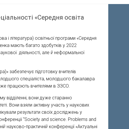
ціальності «Середня освіта
ова і література) освітньої програми «Середня
оленка мають багато здобутків у 2022
аукової діяльності, але й неформальної
ра)» забезпечує підготовку вчителів
 молодшого спеціаліста, молодшого бакалавра
уже працюють вчителями в ЗЗСО.
у відділенні, вони дуже старанно
еті. Вони взяли активну участь у наукових
лікували результати своїх досліджень у
онференції “Society and science. Problems and
дній науково-практичній конференції «Актуальні