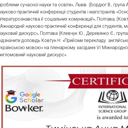
проблеми сучасної науки та освіти», Львів (Бордюг В., група А
науково-практичній конференції студентів і магістрантів «Основ
літературознавства й соціальних комунікацій», Полтава, (Ковту
Міжнародній науково-практичній конференції для студентів, ма
науковий дискурс», Полтава (Клевчук Ю., Деревянко Є., група А
відзначити доповідь Ковтун Н. «Прийоми перекладу англійськ
українською мовою» на пленарному засіданні VІ Міжнародної
англомовний науковий дискурс».