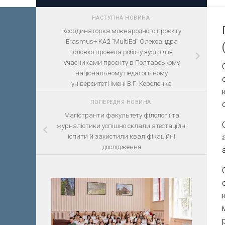
НАСТУПНА НОВИНА
Координаторка міжнародного проєкту
Erasmus+ KA2 “MultiEd” Олександра
Головко провела робочу зустріч із
учасниками проєкту в Полтавському
національному педагогічному
університеті імені В.Г. Короленка
ПОПЕРЕДНЯ НОВИНА
Магістранти факультету філології та
журналістики успішно склали атестаційні
іспити й захистили кваліфікаційні
дослідження