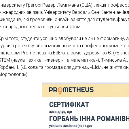
університету Грегорі Равер-Лампмана (США), лекції професор
міжнародних зв’язків Університету Версаль-Сен-Кантен-ан-Івл
викладачів, які проводили онлайн заняття для студентів факу
міжнародної співпраці з університетом.
Крім того, студенти успішно здобували не лише формальну, а
курси з розвитку своєї мовленнєвої та професійної компетенц
платформі Prometheus та EdEra, а саме: Деревянко Є. («Бізнес
STEM (наука, техніка, інженерія та математика»), Тимінська А.,
Горбань І. («Школа та громада для дитини», «Шкільне життя он
Морфологія»).