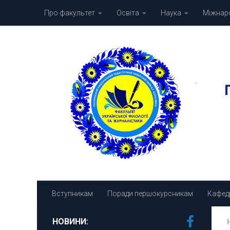
Про факультет
Освіта
Наука
Міжнаро
Skip to content
Вступникам
Поради першокурсникам
Кафед
НОВИНИ: