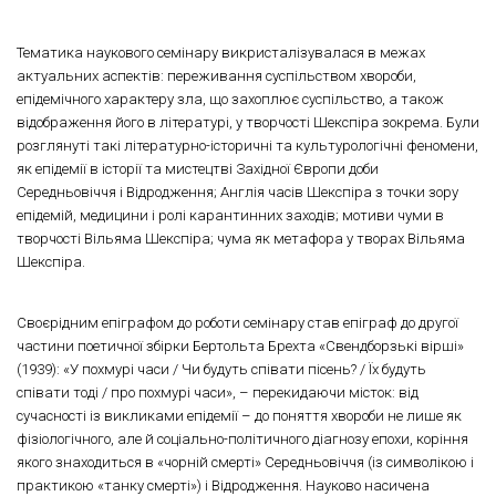
Тематика наукового семінару викристалізувалася в межах
актуальних аспектів: переживання суспільством хвороби,
епідемічного характеру зла, що захоплює суспільство, а також
відображення його в літературі, у творчості Шекспіра зокрема. Були
розглянуті такі літературно-історичні та культурологічні феномени,
як епідемії в історії та мистецтві Західної Європи доби
Середньовіччя і Відродження; Англія часів Шекспіра з точки зору
епідемій, медицини і ролі карантинних заходів; мотиви чуми в
творчості Вільяма Шекспіра; чума як метафора у творах Вільяма
Шекспіра.
Своєрідним епіграфом до роботи семінару став епіграф до другої
частини поетичної збірки Бертольта Брехта «Свендборзькі вірші»
(1939): «У похмурі часи / Чи будуть співати пісень? / Їх будуть
співати тоді / про похмурі часи», – перекидаючи місток: від
сучасності із викликами епідемії – до поняття хвороби не лише як
фізіологічного, але й соціально-політичного діагнозу епохи, коріння
якого знаходиться в «чорній смерті» Середньовіччя (із символікою і
практикою «танку смерті») і Відродження. Науково насичена