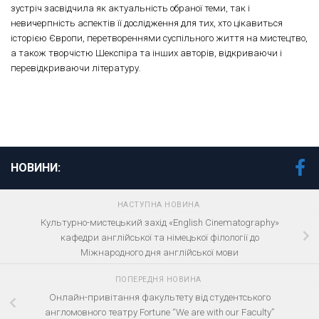
зустріч засвідчила як актуальність обраної теми, так і
невичерпність аспектів її дослідження для тих, хто цікавиться
історією Європи, перетвореннями суспільного життя на мистецтво,
а також творчістю Шекспіра та інших авторів, відкриваючи і
перевідкриваючи літературу.
НОВИНИ:
НАСТУПНА НОВИНА
Культурно-мистецький захід «English Cinematography»
кафедри англійської та німецької філології до
Міжнародного дня англійської мови
ПОПЕРЕДНЯ НОВИНА
Онлайн-привітання факультету від студентського
англомовного театру Fortune “We are with our Faculty”