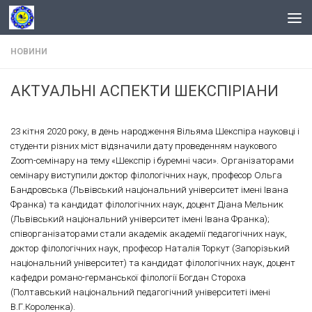
Skip to content
НОВИНИ
АКТУАЛЬНІ АСПЕКТИ ШЕКСПІРІАНИ
23 кітня 2020 року, в день народження Вільяма Шекспіра науковці і
студенти різних міст відзначили дату проведенням наукового
Zoom-семінару на тему «Шекспір і буремні часи». Організаторами
семінару виступили доктор філологічних наук, професор Ольга
Бандровська (Львівський національний університет імені Івана
Франка) та кандидат філологічних наук, доцент Діана Мельник
(Львівський національний університет імені Івана Франка);
співорганізаторами стали академік академії педагогічних наук,
доктор філологічних наук, професор Наталія Торкут (Запорізький
національний університет) та кандидат філологічних наук, доцент
кафедри романо-германської філології Богдан Стороха
(Полтавський національний педагогічний університеті імені
В.Г.Короленка).